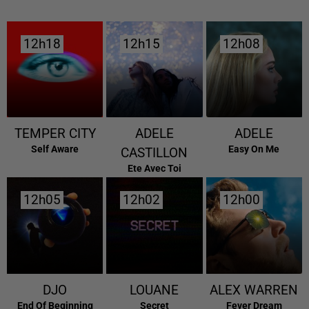
12h18
12h18
12h15
12h15
12h08
12h08
TEMPER CITY
ADELE
ADELE
Self Aware
Easy On Me
CASTILLON
Ete Avec Toi
12h05
12h05
12h02
12h02
12h00
12h00
DJO
LOUANE
ALEX WARREN
End Of Beginning
Secret
Fever Dream