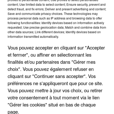
content; Use limited data to select content; Ensure security, prevent and
detect fraud, and fix errors; Deliver and present advertising and content;
Save and communicate privacy choices. These technologies may
process personal data such as IP address and browsing data to offer
following functionalities: Identify devices based on information actively
requested; Use precise geolocation data; Match and combine data from
other data sources; Link different devices; Identify devices based on
information transmitted automatically.
Vous pouvez accepter en cliquant sur "Accepter
et fermer", ou affiner en sélectionnant les
finalités et/ou partenaires dans "Gérer mes
7 août 2026
choix". Vous pouvez également refuser en
Les données de 300 000 clients dérobées à
cliquant sur "Continuer sans accepter". Vos
Intermarché après une...
préférences ne s'appliqueront que pour ce site.
Les données bancaires ne seraient pas
Vous pouvez mettre à jour vos choix, ou retirer
concernées.
votre consentement à tout moment via le lien
"Gérer les cookies" situé en bas de chaque
page.