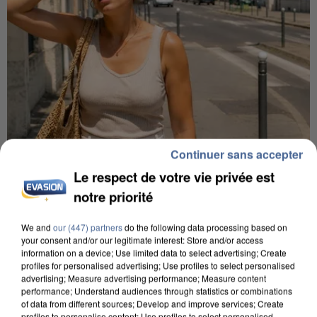
Continuer sans accepter
9h00
Le respect de votre vie privée est
Une nouvelle canicule va faire chauffer la France
notre priorité
cette semaine
22 départements sont placés en vigilance orange
We and
our (447) partners
do the following data processing based on
your consent and/or our legitimate interest: Store and/or access
dès ce lundi 10 août 2026.
information on a device; Use limited data to select advertising; Create
profiles for personalised advertising; Use profiles to select personalised
advertising; Measure advertising performance; Measure content
performance; Understand audiences through statistics or combinations
of data from different sources; Develop and improve services; Create
profiles to personalise content; Use profiles to select personalised