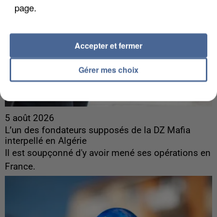
page.
Accepter et fermer
Gérer mes choix
5 août 2026
L’un des fondateurs supposés de la DZ Mafia
interpellé en Algérie
Il est soupçonné d'y avoir mené ses opérations en
France.