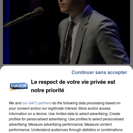
6 août 2026
Continuer sans accepter
Gabriel Attal et Raphaël Glucksmann visés par des
Le respect de votre vie privée est
ingérences...
notre priorité
Sollicité, Sébastien Lecornu annonce un "travail
commun" avec les partis à la rentrée.
We and
our (447) partners
do the following data processing based on
your consent and/or our legitimate interest: Store and/or access
information on a device; Use limited data to select advertising; Create
profiles for personalised advertising; Use profiles to select personalised
advertising; Measure advertising performance; Measure content
performance; Understand audiences through statistics or combinations