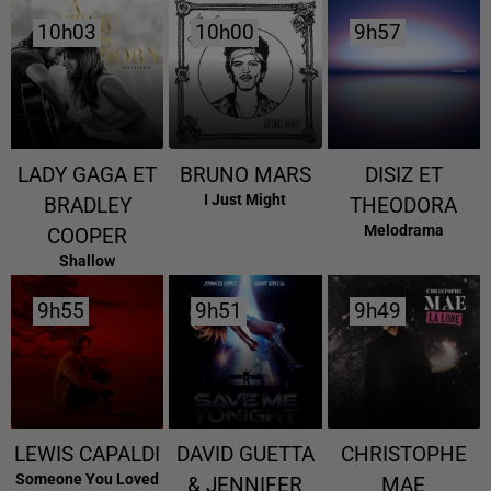
10h03
10h03
10h00
10h00
9h57
9h57
LADY GAGA ET
BRUNO MARS
DISIZ ET
I Just Might
BRADLEY
THEODORA
Melodrama
COOPER
Shallow
9h55
9h55
9h51
9h51
9h49
9h49
LEWIS CAPALDI
DAVID GUETTA
CHRISTOPHE
Someone You Loved
& JENNIFER
MAE