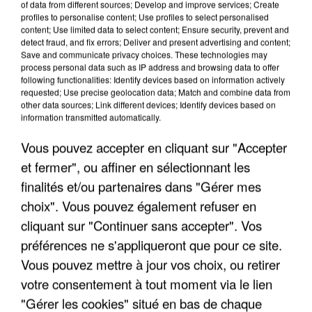
of data from different sources; Develop and improve services; Create
profiles to personalise content; Use profiles to select personalised
content; Use limited data to select content; Ensure security, prevent and
detect fraud, and fix errors; Deliver and present advertising and content;
Save and communicate privacy choices. These technologies may
process personal data such as IP address and browsing data to offer
following functionalities: Identify devices based on information actively
requested; Use precise geolocation data; Match and combine data from
other data sources; Link different devices; Identify devices based on
information transmitted automatically.
Vous pouvez accepter en cliquant sur "Accepter
et fermer", ou affiner en sélectionnant les
6 août 2026
finalités et/ou partenaires dans "Gérer mes
Une touriste de l’Oise emportée par une coulée de
choix". Vous pouvez également refuser en
boue en Haute-Savoie
cliquant sur "Continuer sans accepter". Vos
Son corps a été retrouvé à cinq kilomètres de là.
préférences ne s'appliqueront que pour ce site.
Vous pouvez mettre à jour vos choix, ou retirer
votre consentement à tout moment via le lien
"Gérer les cookies" situé en bas de chaque