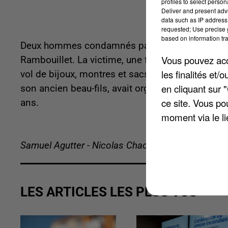
profiles to select person
Deliver and present adv
data such as IP address 
requested; Use precise g
based on information tra
Deux hommes condamnés par le tribunal de Vers
Vous pouvez acce
Rambouillet. La victime, une femme de 55 ans, av
les finalités et
vol de bijoux, montres et sacs de luxe pour un 
en cliquant sur 
son ancien beau-fils, avait organisé l’expéditio
ce site. Vous po
ans.
moment via le li
Samuel Agutter - Nicolas Chacun
LES ARTICLES LES PLUS VUS