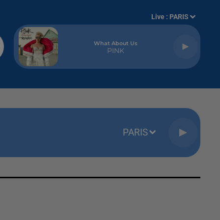
Live :
PARIS
What About Us
PINK
PARIS