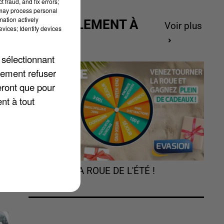
 fraud, and fix errors;
 may process personal
mation actively
ACTUELLEMENT À
Voir plus
vices; Identify devices
GAGNER
 sélectionnant
lement refuser
eront que pour
q
nt à tout
TOURNEZ LA ROUE DE L'ÉTÉ !