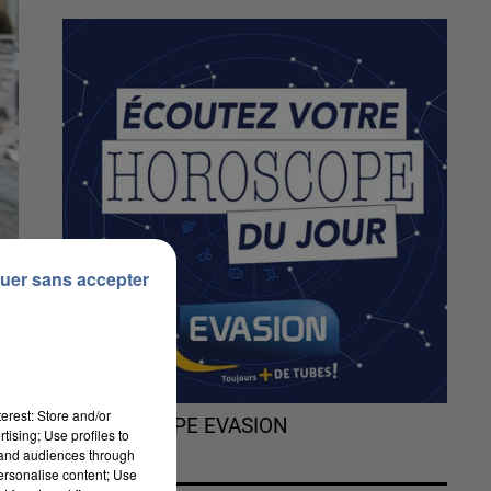
uer sans accepter
erest: Store and/or
L'HOROSCOPE EVASION
tising; Use profiles to
tand audiences through
personalise content; Use