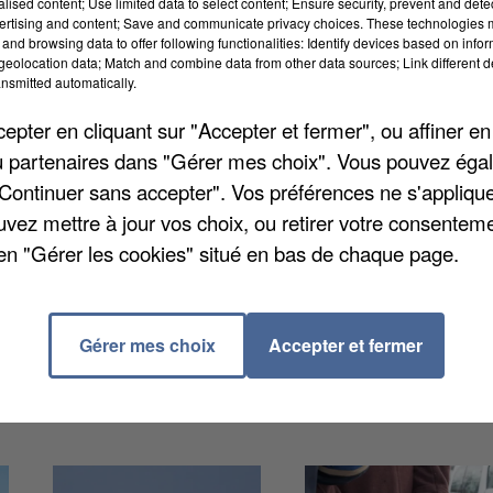
alised content; Use limited data to select content; Ensure security, prevent and detect
ertising and content; Save and communicate privacy choices. These technologies
and browsing data to offer following functionalities: Identify devices based on infor
eolocation data; Match and combine data from other data sources; Link different de
nsmitted automatically.
ailles pour un violent home-jacking commis près de
pter en cliquant sur "Accepter et fermer", ou affiner en
ait été frappée et étranglée à son domicile, avant le
/ou partenaires dans "Gérer mes choix". Vous pouvez éga
préjudice estimé à 50 000 euros. L’un des condamnés,
"Continuer sans accepter". Vos préférences ne s'appliqu
n. Il écope de deux ans de prison, son complice de cin
uvez mettre à jour vos choix, ou retirer votre consenteme
en "Gérer les cookies" situé en bas de chaque page.
Gérer mes choix
Accepter et fermer