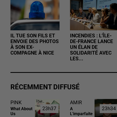
IL TUE SON FILS ET
INCENDIES : L’ÎLE-
ENVOIE DES PHOTOS
DE-FRANCE LANCE
À SON EX-
UN ÉLAN DE
COMPAGNE À NICE
SOLIDARITÉ AVEC
LES...
RÉCEMMENT DIFFUSÉ
PINK
AMIR
23h37
23h37
23h34
23h34
What About
A
Us
L'imparfaite