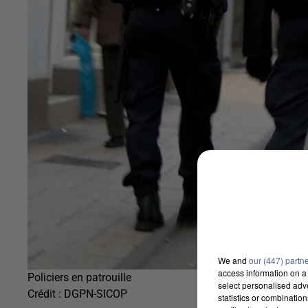
We and
our (447) partn
access information on a 
Policiers en patrouille
select personalised ad
Crédit :
DGPN-SICOP
statistics or combinatio