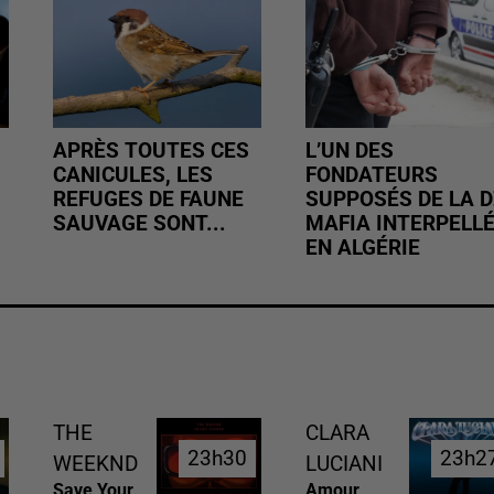
APRÈS TOUTES CES
L’UN DES
CANICULES, LES
FONDATEURS
REFUGES DE FAUNE
SUPPOSÉS DE LA D
SAUVAGE SONT...
MAFIA INTERPELL
EN ALGÉRIE
THE
CLARA
23h30
23h30
23h2
23h2
WEEKND
LUCIANI
Save Your
Amour