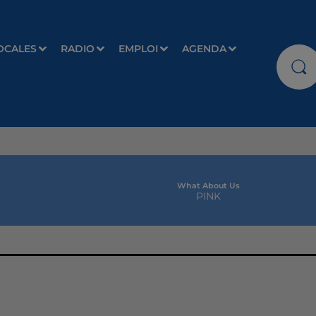
OCALES
RADIO
EMPLOI
AGENDA
What About Us
PINK