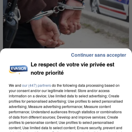
Continuer sans accepter
7 août 2026
Le respect de votre vie privée est
Un second cadre de la DZ Mafia interpellé en
notre priorité
Algérie
Un cofondateur du réseau avait été interpellé
We and
our (447) partners
do the following data processing based on
your consent and/or our legitimate interest: Store and/or access
quelques jours plus tôt.
information on a device; Use limited data to select advertising; Create
profiles for personalised advertising; Use profiles to select personalised
advertising; Measure advertising performance; Measure content
performance; Understand audiences through statistics or combinations
of data from different sources; Develop and improve services; Create
profiles to personalise content; Use profiles to select personalised
content; Use limited data to select content; Ensure security, prevent and