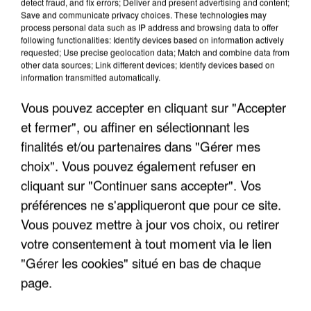
detect fraud, and fix errors; Deliver and present advertising and content;
Save and communicate privacy choices. These technologies may
process personal data such as IP address and browsing data to offer
following functionalities: Identify devices based on information actively
requested; Use precise geolocation data; Match and combine data from
other data sources; Link different devices; Identify devices based on
information transmitted automatically.
Vous pouvez accepter en cliquant sur "Accepter
et fermer", ou affiner en sélectionnant les
finalités et/ou partenaires dans "Gérer mes
6 août 2026
choix". Vous pouvez également refuser en
Gabriel Attal et Raphaël Glucksmann visés par des
cliquant sur "Continuer sans accepter". Vos
ingérences...
préférences ne s'appliqueront que pour ce site.
Sollicité, Sébastien Lecornu annonce un "travail
Vous pouvez mettre à jour vos choix, ou retirer
commun" avec les partis à la rentrée.
votre consentement à tout moment via le lien
"Gérer les cookies" situé en bas de chaque
page.