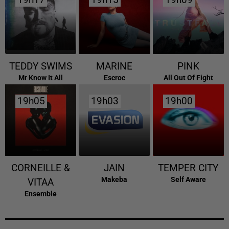
19h17
19h17
19h15
19h15
19h09
19h09
TEDDY SWIMS
MARINE
PINK
Mr Know It All
Escroc
All Out Of Fight
19h05
19h05
19h03
19h03
19h00
19h00
CORNEILLE &
JAIN
TEMPER CITY
Makeba
Self Aware
VITAA
Ensemble