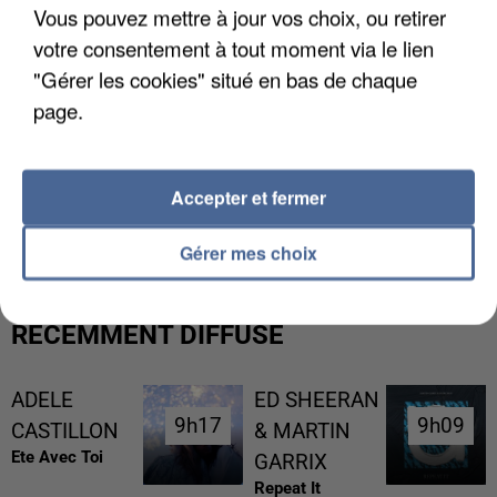
Vous pouvez mettre à jour vos choix, ou retirer
votre consentement à tout moment via le lien
"Gérer les cookies" situé en bas de chaque
page.
L’UN DES FONDATEURS SUPPOSÉS DE LA DZ
Accepter et fermer
MAFIA INTERPELLÉ EN ALGÉRIE
Gérer mes choix
RÉCEMMENT DIFFUSÉ
ADELE
ED SHEERAN
9h17
9h17
9h09
9h09
CASTILLON
& MARTIN
Ete Avec Toi
GARRIX
Repeat It