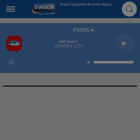
Toute l'actualité de votre région
PARIS
Self Aware
TEMPER CITY