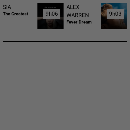
SIA
ALEX
9h06
9h06
9h03
9h03
The Greatest
WARREN
Fever Dream