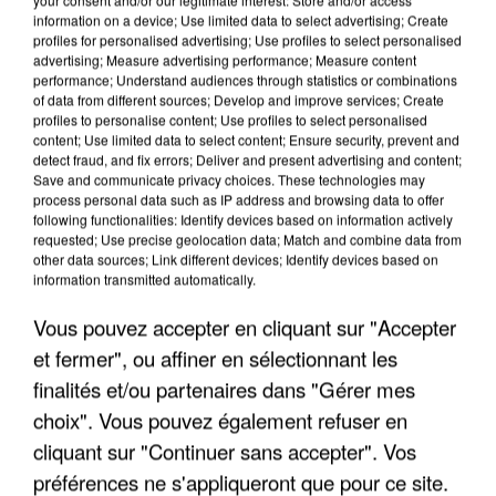
information on a device; Use limited data to select advertising; Create
profiles for personalised advertising; Use profiles to select personalised
advertising; Measure advertising performance; Measure content
performance; Understand audiences through statistics or combinations
of data from different sources; Develop and improve services; Create
profiles to personalise content; Use profiles to select personalised
content; Use limited data to select content; Ensure security, prevent and
detect fraud, and fix errors; Deliver and present advertising and content;
Save and communicate privacy choices. These technologies may
process personal data such as IP address and browsing data to offer
following functionalities: Identify devices based on information actively
requested; Use precise geolocation data; Match and combine data from
other data sources; Link different devices; Identify devices based on
APRÈS TOUTES CES CANICULES, LES REFUGES
information transmitted automatically.
DE FAUNE SAUVAGE SONT...
Vous pouvez accepter en cliquant sur "Accepter
et fermer", ou affiner en sélectionnant les
finalités et/ou partenaires dans "Gérer mes
choix". Vous pouvez également refuser en
cliquant sur "Continuer sans accepter". Vos
préférences ne s'appliqueront que pour ce site.