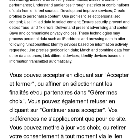
Son corps a été retrouvé à cinq kilomètres de là.
performance; Understand audiences through statistics or combinations
of data from different sources; Develop and improve services; Create
profiles to personalise content; Use profiles to select personalised
content; Use limited data to select content; Ensure security, prevent and
detect fraud, and fix errors; Deliver and present advertising and content;
Save and communicate privacy choices. These technologies may
process personal data such as IP address and browsing data to offer
following functionalities: Identify devices based on information actively
requested; Use precise geolocation data; Match and combine data from
other data sources; Link different devices; Identify devices based on
information transmitted automatically.
Vous pouvez accepter en cliquant sur "Accepter
et fermer", ou affiner en sélectionnant les
finalités et/ou partenaires dans "Gérer mes
choix". Vous pouvez également refuser en
cliquant sur "Continuer sans accepter". Vos
préférences ne s'appliqueront que pour ce site.
5 août 2026
L’un des fondateurs supposés de la DZ Mafia
Vous pouvez mettre à jour vos choix, ou retirer
interpellé en Algérie
votre consentement à tout moment via le lien