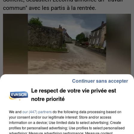
commun" avec les partis à la rentrée.
Continuer sans accepter
Le respect de votre vie privée est
notre priorité
We and
our (447) partners
do the following data processing based on
6 août 2026
your consent and/or our legitimate interest: Store and/or access
information on a device; Use limited data to select advertising; Create
Une touriste de l’Oise emportée par une coulée de
profiles for personalised advertising; Use profiles to select personalised
boue en Haute-Savoie
advertising; Measure advertising performance; Measure content