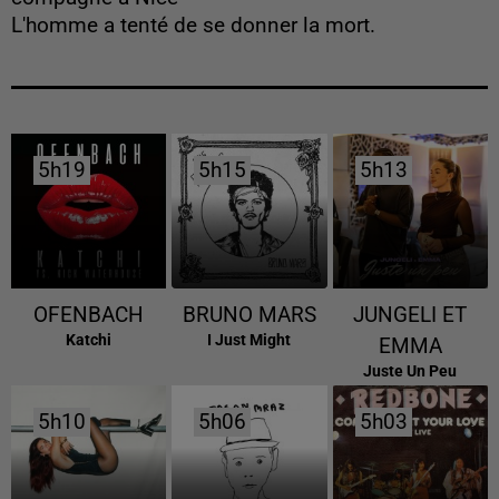
L'homme a tenté de se donner la mort.
5h19
5h19
5h15
5h15
5h13
5h13
OFENBACH
BRUNO MARS
JUNGELI ET
Katchi
I Just Might
EMMA
Juste Un Peu
5h10
5h10
5h06
5h06
5h03
5h03