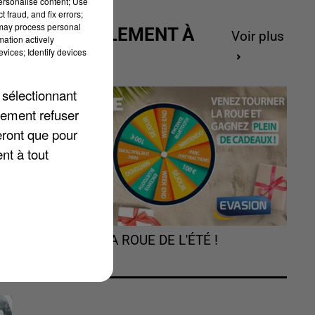
personalise content; Use
 fraud, and fix errors;
 may process personal
ACTUELLEMENT À
Voir plus
mation actively
GAGNER
vices; Identify devices
 sélectionnant
lement refuser
eront que pour
nt
nt à tout
TOURNEZ LA ROUE DE L'ÉTÉ !