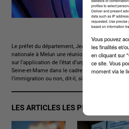
statistics or combinatio
profiles to select person
Deliver and present adv
data such as IP address 
requested; Use precise g
based on information tra
Vous pouvez acce
les finalités et
Le préfet du département, Jean-Luc Marx, organis
en cliquant sur 
nationale à Melun une réunion d’informations e
ce site. Vous po
sur l’application de l’état d’urgence. Le préfet a
moment via le li
Seine-et-Marne dans le cadre de la lutte contre
l’immigration ou non, dit-il, signalés pour leur
LES ARTICLES LES PLUS VUS