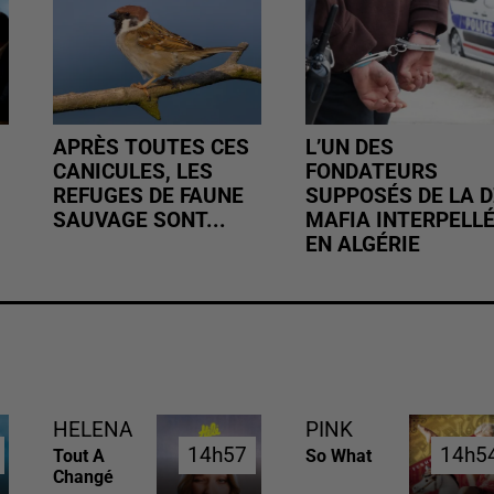
APRÈS TOUTES CES
L’UN DES
CANICULES, LES
FONDATEURS
REFUGES DE FAUNE
SUPPOSÉS DE LA D
SAUVAGE SONT...
MAFIA INTERPELL
EN ALGÉRIE
HELENA
PINK
14h57
14h57
14h5
14h5
Tout A
So What
Changé