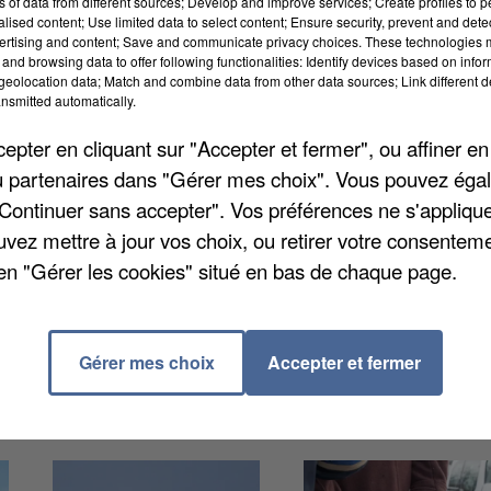
ns of data from different sources; Develop and improve services; Create profiles to 
alised content; Use limited data to select content; Ensure security, prevent and detect
ertising and content; Save and communicate privacy choices. These technologies
and browsing data to offer following functionalities: Identify devices based on infor
eolocation data; Match and combine data from other data sources; Link different de
nsmitted automatically.
pter en cliquant sur "Accepter et fermer", ou affiner en
/ou partenaires dans "Gérer mes choix". Vous pouvez éga
ait hier à l’Ecole des officiers de la gendarmerie
"Continuer sans accepter". Vos préférences ne s'appliqu
t d’échanges avec l’ensemble des élus du départeme
uvez mettre à jour vos choix, ou retirer votre consenteme
 hier précisé que près de 240 individus sont suivis en
en "Gérer les cookies" situé en bas de chaque page.
 la radicalisation. Des hommes et femmes issus de
 environnement souvent fondamentaliste.
Gérer mes choix
Accepter et fermer