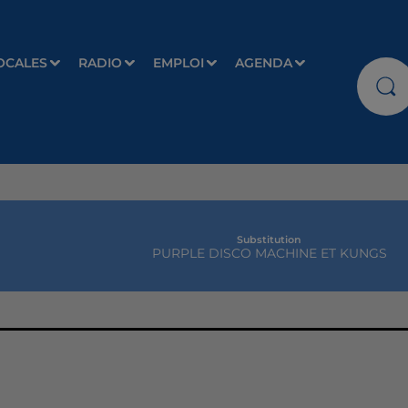
OCALES
RADIO
EMPLOI
AGENDA
Substitution
PURPLE DISCO MACHINE ET KUNGS