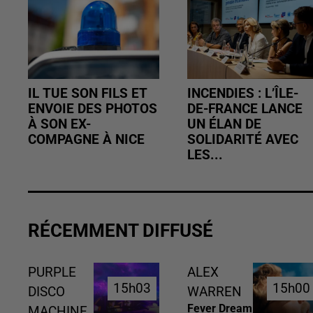
IL TUE SON FILS ET
INCENDIES : L’ÎLE-
ENVOIE DES PHOTOS
DE-FRANCE LANCE
À SON EX-
UN ÉLAN DE
COMPAGNE À NICE
SOLIDARITÉ AVEC
LES...
RÉCEMMENT DIFFUSÉ
PURPLE
ALEX
15h03
15h03
15h00
15h00
DISCO
WARREN
Fever Dream
MACHINE