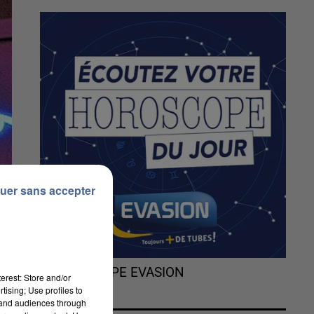
uer sans accepter
L'HOROSCOPE EVASION
erest: Store and/or
tising; Use profiles to
tand audiences through