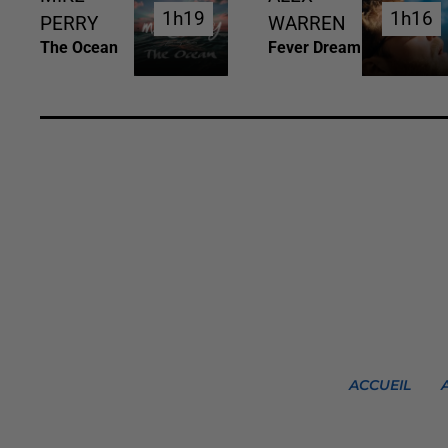
1h19
1h19
1h16
1h16
PERRY
WARREN
The Ocean
Fever Dream
ACCUEIL