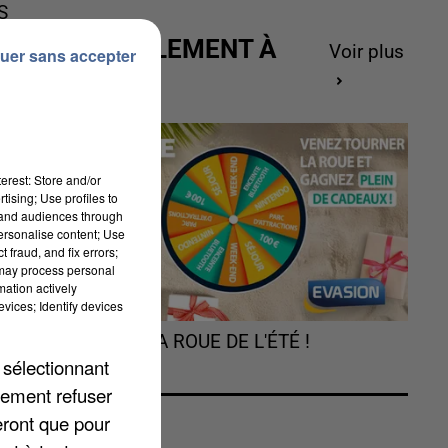
S
ACTUELLEMENT À
Voir plus
uer sans accepter
GAGNER
erest: Store and/or
tising; Use profiles to
tand audiences through
personalise content; Use
 fraud, and fix errors;
 may process personal
mation actively
vices; Identify devices
TOURNEZ LA ROUE DE L'ÉTÉ !
 sélectionnant
lement refuser
eront que pour