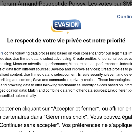
au forum Armand-Peugeot de Poissy. Les votes par SM
edi à 20 heures. Il faut, en métropole,
envoyer MISS
Contin
nante et ses dauphines participeront à Miss Île-de-
Le respect de votre vie privée est notre priorité
ers
do the following data processing based on your consent and/or our legitimate int
device; Use limited data to select advertising; Create profiles for personalised adver
vertising; Measure advertising performance; Measure content performance; Unders
ns of data from different sources; Develop and improve services; Create profiles to 
alised content; Use limited data to select content; Ensure security, prevent and detect
ertising and content; Save and communicate privacy choices. These technologies
and browsing data to offer following functionalities: Identify devices based on infor
eolocation data; Match and combine data from other data sources; Link different de
nsmitted automatically.
pter en cliquant sur "Accepter et fermer", ou affiner en
/ou partenaires dans "Gérer mes choix". Vous pouvez éga
"Continuer sans accepter". Vos préférences ne s'appliqu