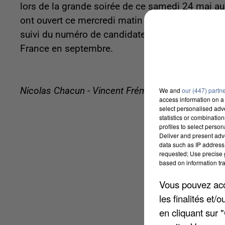
lors de la grande soirée de ce samedi 24 mai 
ont ouvert ce mercredi matin et s’achèveront sam
suivi du numéro de candidate au 71515
. La gag
France en septembre.
Nicolas Chacun - Vincent Frémeaux
We and
our (447) partn
access information on a 
select personalised ad
statistics or combinatio
profiles to select person
Deliver and present adv
data such as IP address 
requested; Use precise g
based on information tra
Vous pouvez acce
les finalités et
en cliquant sur 