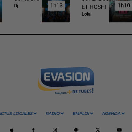
1h13
1h13
1h10
1h10
Dj
ET HOSHI
Lola
ACTUS LOCALES
RADIO
EMPLOI
AGENDA