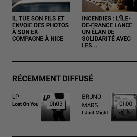
IL TUE SON FILS ET
INCENDIES : L’ÎLE-
ENVOIE DES PHOTOS
DE-FRANCE LANCE
À SON EX-
UN ÉLAN DE
COMPAGNE À NICE
SOLIDARITÉ AVEC
LES...
RÉCEMMENT DIFFUSÉ
LP
BRUNO
0h03
0h03
0h00
0h00
Lost On You
MARS
I Just Might