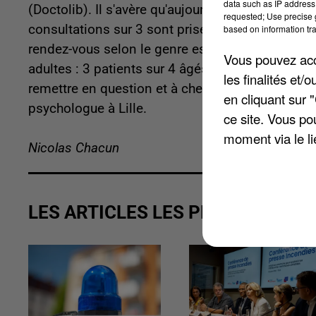
data such as IP address 
(Doctolib). Il s'avère qu'aujourd’hui, à l’échelle 
requested; Use precise g
consultations sur 3 sont prises par des femmes (
based on information tra
rendez-vous selon le genre est plus équilibrée..
Vous pouvez acce
adultes : 3 patients sur 4 âgés de 18 à 24 ans
les finalités et
remettre en question et à chercher de l’aide plu
en cliquant sur 
psychologue à Lille.
ce site. Vous po
moment via le li
Nicolas Chacun
LES ARTICLES LES PLUS VUS