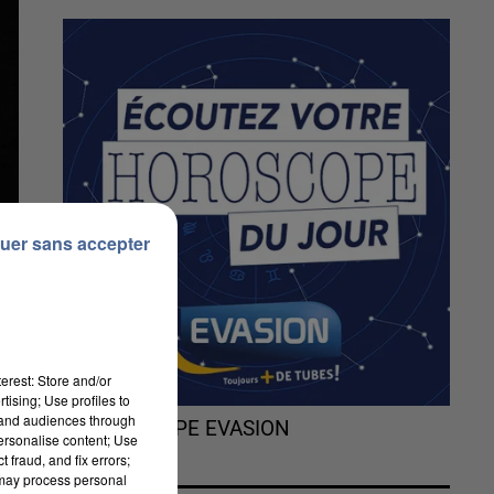
uer sans accepter
erest: Store and/or
tising; Use profiles to
tand audiences through
L'HOROSCOPE EVASION
personalise content; Use
 fraud, and fix errors;
 may process personal