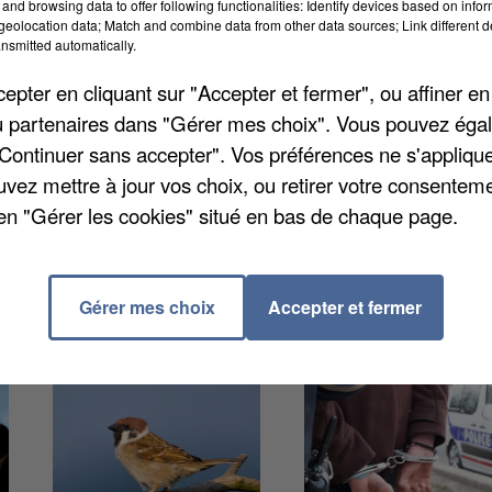
and browsing data to offer following functionalities: Identify devices based on infor
de la région comme à l’échelle nationale, plus de 2
eolocation data; Match and combine data from other data sources; Link different de
67 %). Pour les patients mineurs, la répartition des
nsmitted automatically.
. Mais elle l’est beaucoup moins pour les plus jeunes
pter en cliquant sur "Accepter et fermer", ou affiner en
 sont des femmes. « Les femmes ont tendance à se
/ou partenaires dans "Gérer mes choix". Vous pouvez éga
s naturellement », explique Emilie Avondino,
"Continuer sans accepter". Vos préférences ne s'appliqu
uvez mettre à jour vos choix, ou retirer votre consenteme
en "Gérer les cookies" situé en bas de chaque page.
Gérer mes choix
Accepter et fermer