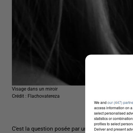
Visage dans un miroir
Crédit :
Flachovatereza
We and
our (447) partn
access information on a 
select personalised ad
statistics or combinatio
profiles to select person
C'est la question posée par un service bien co
Deliver and present adv