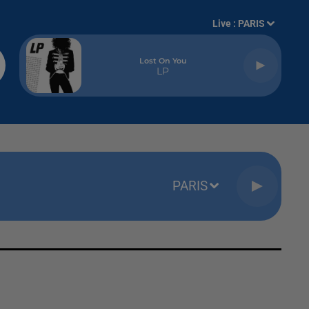
Live :
PARIS
Lost On You
LP
PARIS