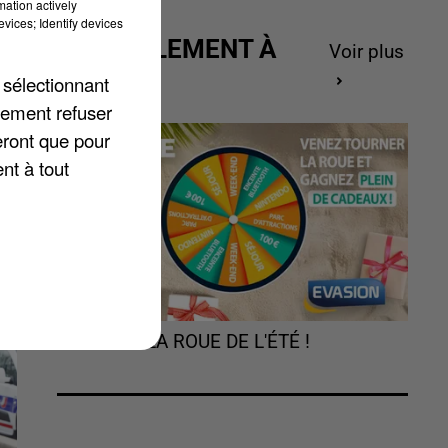
mation actively
vices; Identify devices
ACTUELLEMENT À
Voir plus
GAGNER
 sélectionnant
lement refuser
eront que pour
nt à tout
TOURNEZ LA ROUE DE L'ÉTÉ !