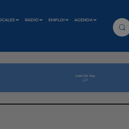
OCALES
RADIO
EMPLOI
AGENDA
Lost On You
LP