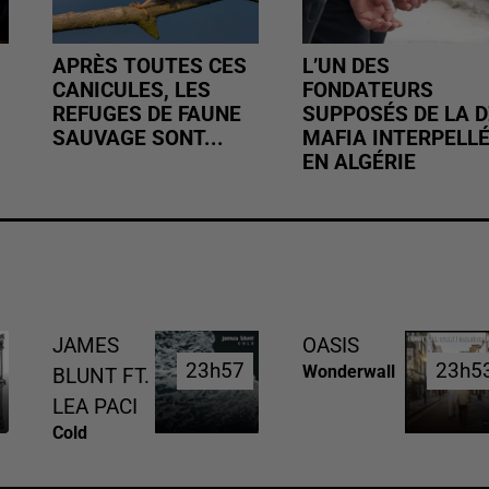
APRÈS TOUTES CES
L’UN DES
CANICULES, LES
FONDATEURS
REFUGES DE FAUNE
SUPPOSÉS DE LA D
SAUVAGE SONT...
MAFIA INTERPELL
EN ALGÉRIE
JAMES
OASIS
23h57
23h57
23h5
23h5
Wonderwall
BLUNT FT.
LEA PACI
Cold