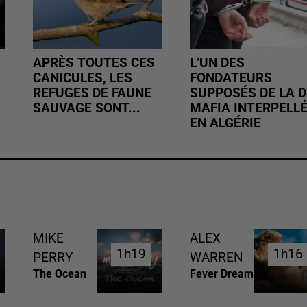
APRÈS TOUTES CES
L’UN DES
CANICULES, LES
FONDATEURS
REFUGES DE FAUNE
SUPPOSÉS DE LA D
SAUVAGE SONT...
MAFIA INTERPELL
EN ALGÉRIE
MIKE
ALEX
1h19
1h19
1h16
1h16
PERRY
WARREN
The Ocean
Fever Dream