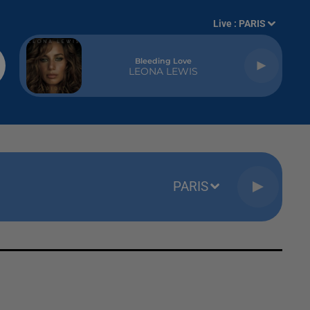
Live :
PARIS
Bleeding Love
LEONA LEWIS
PARIS