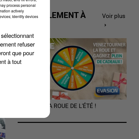
 may process personal
mation actively
ACTUELLEMENT À
Voir plus
vices; Identify devices
GAGNER
 sélectionnant
lement refuser
eront que pour
nt à tout
TOURNEZ LA ROUE DE L'ÉTÉ !