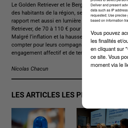
Le Golden Retriever et le Berger Australien et le
Deliver and present adv
data such as IP address 
des habitants de la région, selon une récente ét
requested; Use precise g
based on information tra
rapport met aussi en lumière le coût mensuel de 
Retriever, de 70 à 110 € pour le Berger Australie
Vous pouvez acce
Malgré l’inflation et la hausse des tarifs vétéri
les finalités et
compter pour leurs compagnons à quatre pattes
en cliquant sur 
engagement affectif et de temps, et que les ado
ce site. Vous po
moment via le li
Nicolas Chacun
LES ARTICLES LES PLUS VUS