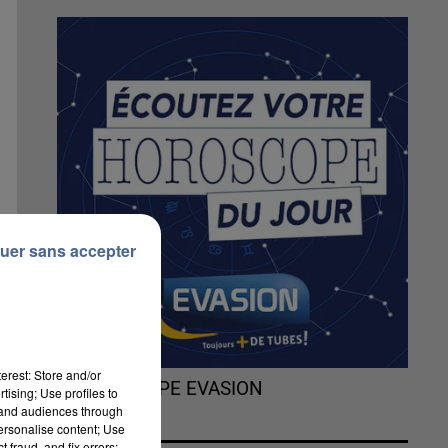
uer sans accepter
erest: Store and/or
L'HOROSCOPE EVASION
tising; Use profiles to
tand audiences through
personalise content; Use
 fraud, and fix errors;