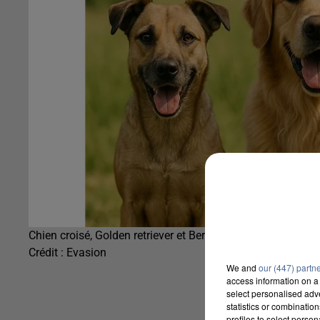
Chien croisé, Golden retriever et Berger australien
Crédit :
Evasion
We and
our (447) partn
access information on a 
select personalised ad
statistics or combinatio
profiles to select person