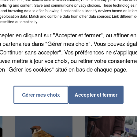
s chiens croisés figurent en tête des races préférées
ertising and content; Save and communicate privacy choices. These technologies
and browsing data to offer following functionalities: Identify devices based on infor
ude de Rover (réseau mondial de pet-sitters). Le
eolocation data; Match and combine data from other data sources; Link different de
nsmitted automatically.
leur entretien : entre 90 à 125 € pour le Golden
n et enfin entre 70 et 100 € pour les chiens croisés.
pter en cliquant sur "Accepter et fermer", ou affiner en
naires, les propriétaires continuent de dépenser sans
/ou partenaires dans "Gérer mes choix". Vous pouvez éga
. Rappelons que les animaux nécessitent aussi un
"Continuer sans accepter". Vos préférences ne s'appliqu
pter est une responsabilité.
uvez mettre à jour vos choix, ou retirer votre consenteme
en "Gérer les cookies" situé en bas de chaque page.
Gérer mes choix
Accepter et fermer