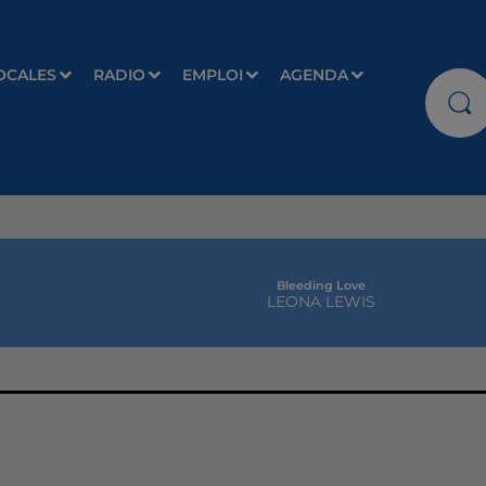
OCALES
RADIO
EMPLOI
AGENDA
Bleeding Love
LEONA LEWIS