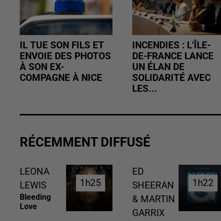
IL TUE SON FILS ET
INCENDIES : L’ÎLE-
ENVOIE DES PHOTOS
DE-FRANCE LANCE
À SON EX-
UN ÉLAN DE
COMPAGNE À NICE
SOLIDARITÉ AVEC
LES...
RÉCEMMENT DIFFUSÉ
LEONA
ED
1h25
1h25
1h22
1h22
LEWIS
SHEERAN
Bleeding
& MARTIN
Love
GARRIX