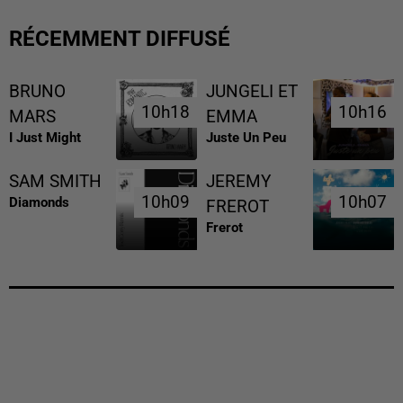
RÉCEMMENT DIFFUSÉ
BRUNO
JUNGELI ET
10h18
10h18
10h16
10h16
MARS
EMMA
I Just Might
Juste Un Peu
SAM SMITH
JEREMY
10h09
10h09
10h07
10h07
Diamonds
FREROT
Frerot