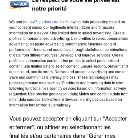
notre priorité
UN SECOND CADRE DE LA DZ MAFIA
INTERPELLÉ EN ALGÉRIE
We and
our (447) partners
do the following data processing based on
your consent and/or our legitimate interest: Store and/or access
information on a device; Use limited data to select advertising; Create
profiles for personalised advertising; Use profiles to select personalised
advertising; Measure advertising performance; Measure content
performance; Understand audiences through statistics or combinations
of data from different sources; Develop and improve services; Create
profiles to personalise content; Use profiles to select personalised
content; Use limited data to select content; Ensure security, prevent and
detect fraud, and fix errors; Deliver and present advertising and content;
Save and communicate privacy choices. These technologies may
process personal data such as IP address and browsing data to offer
following functionalities: Identify devices based on information actively
requested; Use precise geolocation data; Match and combine data from
other data sources; Link different devices; Identify devices based on
information transmitted automatically.
Vous pouvez accepter en cliquant sur "Accepter
et fermer", ou affiner en sélectionnant les
UNE TOURISTE DE L’OISE EMPORTÉE PAR UNE
finalités et/ou partenaires dans "Gérer mes
COULÉE DE BOUE EN HAUTE-SAVOIE