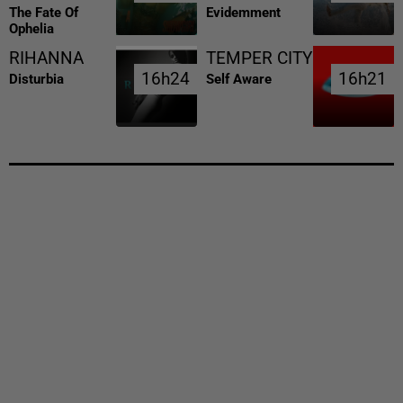
The Fate Of
Evidemment
Ophelia
RIHANNA
TEMPER CITY
16h24
16h24
16h21
16h21
Disturbia
Self Aware