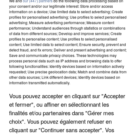
We and
our (447) partners
do the following data processing based on
your consent and/or our legitimate interest: Store and/or access
information on a device; Use limited data to select advertising; Create
profiles for personalised advertising; Use profiles to select personalised
advertising; Measure advertising performance; Measure content
performance; Understand audiences through statistics or combinations
of data from different sources; Develop and improve services; Create
profiles to personalise content; Use profiles to select personalised
content; Use limited data to select content; Ensure security, prevent and
detect fraud, and fix errors; Deliver and present advertising and content;
Save and communicate privacy choices. These technologies may
process personal data such as IP address and browsing data to offer
following functionalities: Identify devices based on information actively
requested; Use precise geolocation data; Match and combine data from
other data sources; Link different devices; Identify devices based on
information transmitted automatically.
APRÈS TOUTES CES CANICULES, LES REFUGES
DE FAUNE SAUVAGE SONT...
Vous pouvez accepter en cliquant sur "Accepter
et fermer", ou affiner en sélectionnant les
finalités et/ou partenaires dans "Gérer mes
choix". Vous pouvez également refuser en
cliquant sur "Continuer sans accepter". Vos