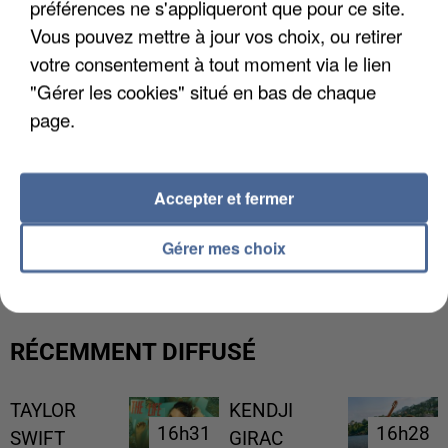
préférences ne s'appliqueront que pour ce site.
Vous pouvez mettre à jour vos choix, ou retirer
votre consentement à tout moment via le lien
"Gérer les cookies" situé en bas de chaque
page.
Accepter et fermer
L’UN DES FONDATEURS SUPPOSÉS DE LA DZ
MAFIA INTERPELLÉ EN ALGÉRIE
Gérer mes choix
RÉCEMMENT DIFFUSÉ
TAYLOR
KENDJI
16h31
16h31
16h28
16h28
SWIFT
GIRAC