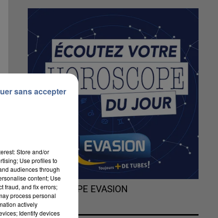
uer sans accepter
erest: Store and/or
tising; Use profiles to
tand audiences through
personalise content; Use
 fraud, and fix errors;
L'HOROSCOPE EVASION
 may process personal
mation actively
vices; Identify devices