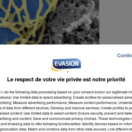
Contin
Le respect de votre vie privée est notre priorité
ers
do the following data processing based on your consent and/or our legitimate int
device; Use limited data to select advertising; Create profiles for personalised adver
vertising; Measure advertising performance; Measure content performance; Unders
ns of data from different sources; Develop and improve services; Create profiles to 
alised content; Use limited data to select content; Ensure security, prevent and detect
ertising and content; Save and communicate privacy choices. These technologies
and browsing data to offer following functionalities: Identify devices based on infor
rd dans le rétroviseur sur les données sanitaires
eolocation data; Match and combine data from other data sources; Link different de