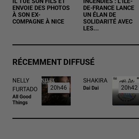
IL TUE SON FILS ET
INCENDIES : L’ÎLE-
ENVOIE DES PHOTOS
DE-FRANCE LANCE
À SON EX-
UN ÉLAN DE
COMPAGNE À NICE
SOLIDARITÉ AVEC
LES...
RÉCEMMENT DIFFUSÉ
NELLY
SHAKIRA
20h46
20h46
20h42
20h42
Dai Dai
FURTADO
All Good
Things