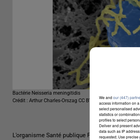
Bactérie Neisseria meningitidis
We and
our (447) partn
Crédit :
Arthur Charles-Orszag CC BY SA 4.0
access information on a 
select personalised ad
statistics or combinatio
profiles to select person
Deliver and present adv
data such as IP address 
L'organisme Santé publique France lance un rega
requested; Use precise g