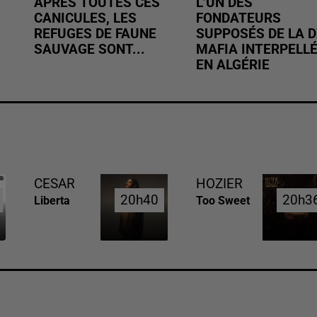
APRÈS TOUTES CES
L’UN DES
CANICULES, LES
FONDATEURS
REFUGES DE FAUNE
SUPPOSÉS DE LA D
SAUVAGE SONT...
MAFIA INTERPELL
EN ALGÉRIE
CESAR
HOZIER
20h40
20h40
20h3
20h3
Liberta
Too Sweet