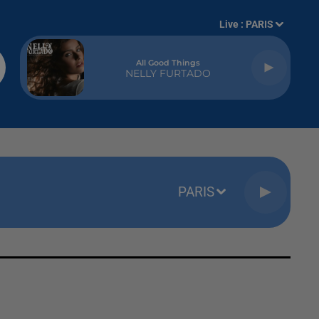
Live :
PARIS
All Good Things
NELLY FURTADO
PARIS