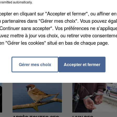
nsmitted automatically.
 invasives à méningocoques, aussi écrites IIM. Souven
uchent surtout le sang, le cerveau ou la moelle
pter en cliquant sur "Accepter et fermer", ou affiner en
ont été touchés par une IIM. Le taux d'incidence de
/ou partenaires dans "Gérer mes choix". Vous pouvez éga
nts est plutôt faible.
"Continuer sans accepter". Vos préférences ne s'appliqu
uvez mettre à jour vos choix, ou retirer votre consenteme
en "Gérer les cookies" situé en bas de chaque page.
Gérer mes choix
Accepter et fermer