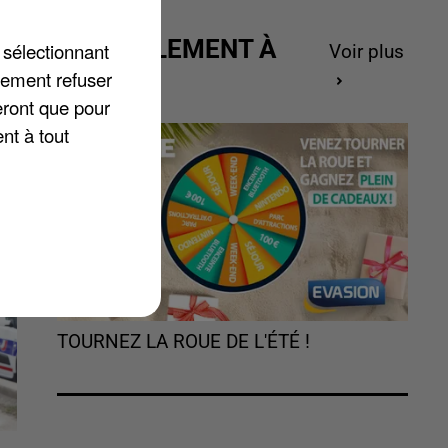
t
ACTUELLEMENT À
 sélectionnant
Voir plus
GAGNER
lement refuser
eront que pour
nt à tout
TOURNEZ LA ROUE DE L'ÉTÉ !