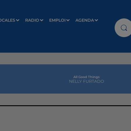
OCALES
RADIO
EMPLOI
AGENDA
All Good Things
NELLY FURTADO