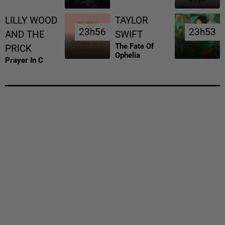
LILLY WOOD
TAYLOR
23h56
23h56
23h53
23h53
AND THE
SWIFT
The Fate Of
PRICK
Ophelia
Prayer In C