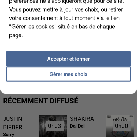
préférences ne s'appliqueront que pour ce site.
Vous pouvez mettre à jour vos choix, ou retirer
votre consentement à tout moment via le lien
"Gérer les cookies" situé en bas de chaque
page.
Accepter et fermer
L’UN DES FONDATEURS SUPPOSÉS DE LA DZ
MAFIA INTERPELLÉ EN ALGÉRIE
Gérer mes choix
RÉCEMMENT DIFFUSÉ
JUSTIN
SHAKIRA
0h03
0h03
0h00
0h00
Dai Dai
BIEBER
Sorry