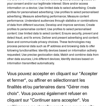
your consent and/or our legitimate interest: Store and/or access
information on a device; Use limited data to select advertising; Create
profiles for personalised advertising; Use profiles to select personalised
advertising; Measure advertising performance; Measure content
performance; Understand audiences through statistics or combinations
of data from different sources; Develop and improve services; Create
profiles to personalise content; Use profiles to select personalised
content; Use limited data to select content; Ensure security, prevent and
detect fraud, and fix errors; Deliver and present advertising and content;
Save and communicate privacy choices. These technologies may
process personal data such as IP address and browsing data to offer
following functionalities: Identify devices based on information actively
requested; Use precise geolocation data; Match and combine data from
other data sources; Link different devices; Identify devices based on
APRÈS TOUTES CES CANICULES, LES REFUGES
information transmitted automatically.
DE FAUNE SAUVAGE SONT...
Vous pouvez accepter en cliquant sur "Accepter
et fermer", ou affiner en sélectionnant les
finalités et/ou partenaires dans "Gérer mes
choix". Vous pouvez également refuser en
cliquant sur "Continuer sans accepter". Vos