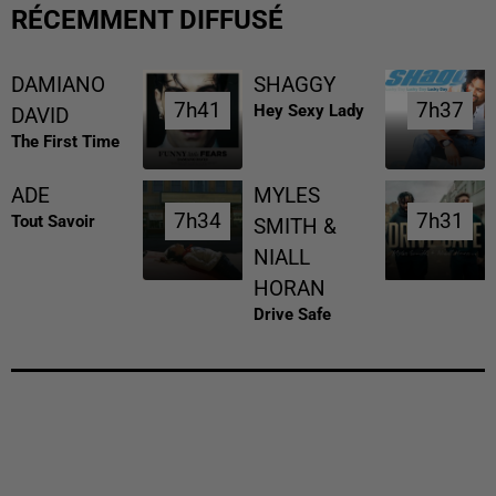
RÉCEMMENT DIFFUSÉ
DAMIANO
SHAGGY
7h41
7h41
7h37
7h37
Hey Sexy Lady
DAVID
The First Time
ADE
MYLES
7h34
7h34
7h31
7h31
Tout Savoir
SMITH &
NIALL
HORAN
Drive Safe