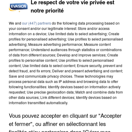
Le respect de votre vie privée est
UN SECOND CADRE DE LA DZ MAFIA
notre priorité
INTERPELLÉ EN ALGÉRIE
We and
our (447) partners
do the following data processing based on
your consent and/or our legitimate interest: Store and/or access
information on a device; Use limited data to select advertising; Create
profiles for personalised advertising; Use profiles to select personalised
advertising; Measure advertising performance; Measure content
performance; Understand audiences through statistics or combinations
of data from different sources; Develop and improve services; Create
profiles to personalise content; Use profiles to select personalised
content; Use limited data to select content; Ensure security, prevent and
detect fraud, and fix errors; Deliver and present advertising and content;
Save and communicate privacy choices. These technologies may
process personal data such as IP address and browsing data to offer
following functionalities: Identify devices based on information actively
requested; Use precise geolocation data; Match and combine data from
other data sources; Link different devices; Identify devices based on
information transmitted automatically.
Vous pouvez accepter en cliquant sur "Accepter
UNE TOURISTE DE L’OISE EMPORTÉE PAR UNE
et fermer", ou affiner en sélectionnant les
COULÉE DE BOUE EN HAUTE-SAVOIE
finalités et/ou partenaires dans "Gérer mes