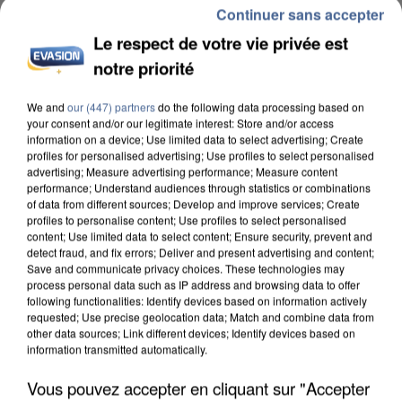
Continuer sans accepter
Le respect de votre vie privée est
notre priorité
L’UN DES FONDATEURS SUPPOSÉS DE LA DZ
MAFIA INTERPELLÉ EN ALGÉRIE
We and
our (447) partners
do the following data processing based on
your consent and/or our legitimate interest: Store and/or access
information on a device; Use limited data to select advertising; Create
profiles for personalised advertising; Use profiles to select personalised
advertising; Measure advertising performance; Measure content
performance; Understand audiences through statistics or combinations
of data from different sources; Develop and improve services; Create
profiles to personalise content; Use profiles to select personalised
content; Use limited data to select content; Ensure security, prevent and
detect fraud, and fix errors; Deliver and present advertising and content;
Save and communicate privacy choices. These technologies may
process personal data such as IP address and browsing data to offer
following functionalities: Identify devices based on information actively
requested; Use precise geolocation data; Match and combine data from
other data sources; Link different devices; Identify devices based on
information transmitted automatically.
Vous pouvez accepter en cliquant sur "Accepter