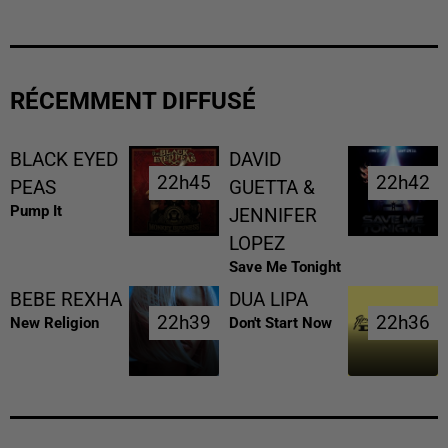
RÉCEMMENT DIFFUSÉ
BLACK EYED
DAVID
22h45
22h45
22h42
22h42
PEAS
GUETTA &
Pump It
JENNIFER
LOPEZ
Save Me Tonight
BEBE REXHA
DUA LIPA
22h39
22h39
22h36
22h36
New Religion
Don't Start Now