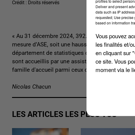
profiles to select person
Crédit :
Droits réservés
Deliver and present adv
data such as IP address 
requested; Use precise g
based on information tra
Vous pouvez acce
« Au 31 décembre 2024, 392.600 enfants et jeu
les finalités et
mesure d’ASE, soit une hausse de 1,5 % » par rapp
en cliquant sur 
département de statistiques du ministère de la S
ce site. Vous po
sont accueillis par une assistante familiale. En 
moment via le li
famille d'accueil parmi ceux qui sont confiés à l'
Nicolas Chacun
LES ARTICLES LES PLUS VUS