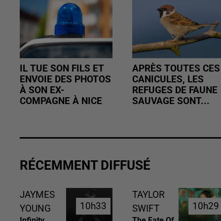
IL TUE SON FILS ET
APRÈS TOUTES CES
ENVOIE DES PHOTOS
CANICULES, LES
À SON EX-
REFUGES DE FAUNE
COMPAGNE À NICE
SAUVAGE SONT...
RÉCEMMENT DIFFUSÉ
JAYMES
TAYLOR
10h33
10h33
10h29
10h29
YOUNG
SWIFT
Infinity
The Fate Of