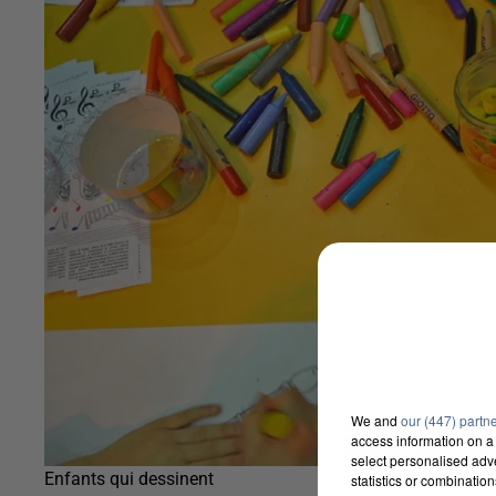
We and
our (447) partn
access information on a 
select personalised ad
Enfants qui dessinent
statistics or combinatio