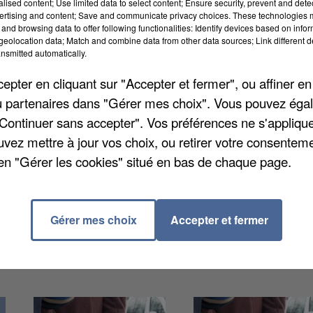
alised content; Use limited data to select content; Ensure security, prevent and detect
ertising and content; Save and communicate privacy choices. These technologies
and browsing data to offer following functionalities: Identify devices based on infor
eolocation data; Match and combine data from other data sources; Link different de
nsmitted automatically.
pter en cliquant sur "Accepter et fermer", ou affiner en
nes de moins de 21 ans bénéficient d’au moins une
/ou partenaires dans "Gérer mes choix". Vous pouvez éga
ort à un an plus tôt. C'est ce qu'indique le
"Continuer sans accepter". Vos préférences ne s'appliqu
anté. On sait aujourd'hui quelle part de jeunes placés
uvez mettre à jour vos choix, ou retirer votre consenteme
Seine-et-Marne, il y a 30% des enfants qui vivent en
en "Gérer les cookies" situé en bas de chaque page.
aide sociale à l'enfance. C'est plutôt peu.
Gérer mes choix
Accepter et fermer