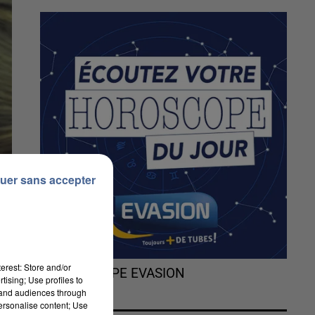
uer sans accepter
erest: Store and/or
L'HOROSCOPE EVASION
tising; Use profiles to
tand audiences through
personalise content; Use