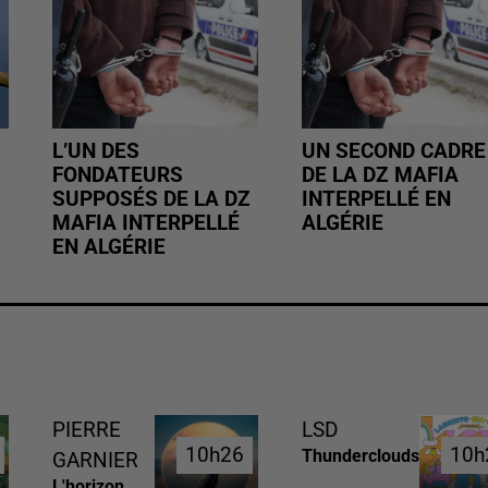
L’UN DES
UN SECOND CADRE
FONDATEURS
DE LA DZ MAFIA
SUPPOSÉS DE LA DZ
INTERPELLÉ EN
MAFIA INTERPELLÉ
ALGÉRIE
EN ALGÉRIE
PIERRE
LSD
10h26
10h26
10h
10h
Thunderclouds
GARNIER
L'horizon