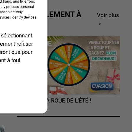
 fraud, and fix errors;
 may process personal
mation actively
ACTUELLEMENT À
Voir plus
vices; Identify devices
GAGNER
 sélectionnant
lement refuser
eront que pour
nt à tout
TOURNEZ LA ROUE DE L'ÉTÉ !