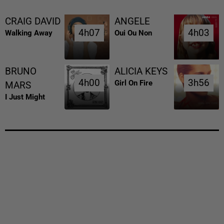
CRAIG DAVID
ANGELE
4h07
4h07
4h03
4h03
Walking Away
Oui Ou Non
BRUNO
ALICIA KEYS
4h00
4h00
3h56
3h56
Girl On Fire
MARS
I Just Might