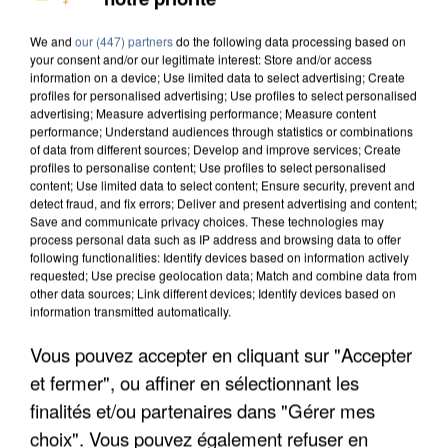
DE SOLIDARITÉ AVEC LES...
We and
our (447) partners
do the following data processing based on
your consent and/or our legitimate interest: Store and/or access
information on a device; Use limited data to select advertising; Create
profiles for personalised advertising; Use profiles to select personalised
advertising; Measure advertising performance; Measure content
performance; Understand audiences through statistics or combinations
of data from different sources; Develop and improve services; Create
profiles to personalise content; Use profiles to select personalised
content; Use limited data to select content; Ensure security, prevent and
detect fraud, and fix errors; Deliver and present advertising and content;
Save and communicate privacy choices. These technologies may
process personal data such as IP address and browsing data to offer
following functionalities: Identify devices based on information actively
requested; Use precise geolocation data; Match and combine data from
other data sources; Link different devices; Identify devices based on
information transmitted automatically.
Vous pouvez accepter en cliquant sur "Accepter
APRÈS TOUTES CES CANICULES, LES REFUGES
et fermer", ou affiner en sélectionnant les
DE FAUNE SAUVAGE SONT...
finalités et/ou partenaires dans "Gérer mes
choix". Vous pouvez également refuser en