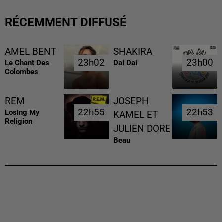
RÉCEMMENT DIFFUSÉ
AMEL BENT
SHAKIRA
23h02
23h02
23h00
23h00
Le Chant Des
Dai Dai
Colombes
REM
JOSEPH
22h55
22h55
22h53
22h53
Losing My
KAMEL ET
Religion
JULIEN DORE
Beau