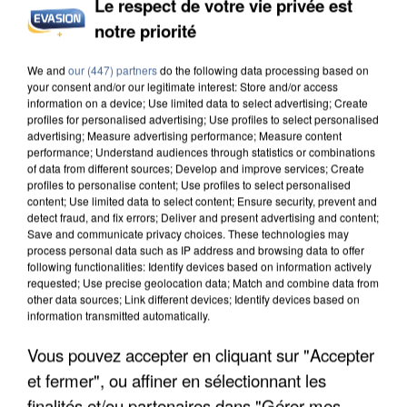
Le respect de votre vie privée est
notre priorité
INCENDIES : L’ÎLE-DE-FRANCE LANCE UN ÉLAN
DE SOLIDARITÉ AVEC LES...
We and
our (447) partners
do the following data processing based on
your consent and/or our legitimate interest: Store and/or access
information on a device; Use limited data to select advertising; Create
profiles for personalised advertising; Use profiles to select personalised
advertising; Measure advertising performance; Measure content
performance; Understand audiences through statistics or combinations
of data from different sources; Develop and improve services; Create
profiles to personalise content; Use profiles to select personalised
content; Use limited data to select content; Ensure security, prevent and
detect fraud, and fix errors; Deliver and present advertising and content;
Save and communicate privacy choices. These technologies may
process personal data such as IP address and browsing data to offer
following functionalities: Identify devices based on information actively
requested; Use precise geolocation data; Match and combine data from
other data sources; Link different devices; Identify devices based on
information transmitted automatically.
Vous pouvez accepter en cliquant sur "Accepter
et fermer", ou affiner en sélectionnant les
APRÈS TOUTES CES CANICULES, LES REFUGES
finalités et/ou partenaires dans "Gérer mes