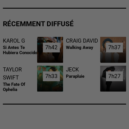
RÉCEMMENT DIFFUSÉ
KAROL G
CRAIG DAVID
7h42
7h42
7h37
7h37
Si Antes Te
Walking Away
Hubiera Conocido
TAYLOR
JECK
7h33
7h33
7h27
7h27
Parapluie
SWIFT
The Fate Of
Ophelia