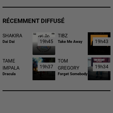
RÉCEMMENT DIFFUSÉ
SHAKIRA
TIBZ
19h45
19h45
19h43
19h43
Dai Dai
Take Me Away
TAME
TOM
19h37
19h37
19h34
19h34
IMPALA
GREGORY
Dracula
Forget Somebody