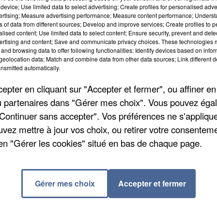
device; Use limited data to select advertising; Create profiles for personalised adver
vertising; Measure advertising performance; Measure content performance; Unders
V dès 18h à la salle des fêtes de la commune pour
ns of data from different sources; Develop and improve services; Create profiles to 
alised content; Use limited data to select content; Ensure security, prevent and detect
a proposera de la variété, à 19h15, place au son Blue
ertising and content; Save and communicate privacy choices. These technologies
and browsing data to offer following functionalities: Identify devices based on infor
h Mac Cover proposera de la musique irlandaise et d
eolocation data; Match and combine data from other data sources; Link different de
 finir la soirée en beauté ! L'entrée est gratuite mais
nsmitted automatically.
ration et buvette sur place, à employer avec
pter en cliquant sur "Accepter et fermer", ou affiner en
/ou partenaires dans "Gérer mes choix". Vous pouvez éga
"Continuer sans accepter". Vos préférences ne s'appliqu
uvez mettre à jour vos choix, ou retirer votre consenteme
Maintenon. Acquérir une œuvre d'art s'avère bien
en "Gérer les cookies" situé en bas de chaque page.
 que la ville de Maintenon a décidé d'organiser les
tres, sculpteurs, graveurs et autres photographes
t accessibles à toutes les bourses dans la Maison
Gérer mes choix
Accepter et fermer
eront représentés, nul doute que trouverez de belles
ntrée gratuite de 10h à 18h sur les deux jours.