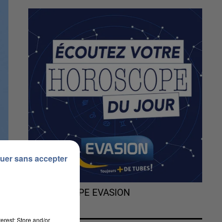
uer sans accepter
L'HOROSCOPE EVASION
erest: Store and/or