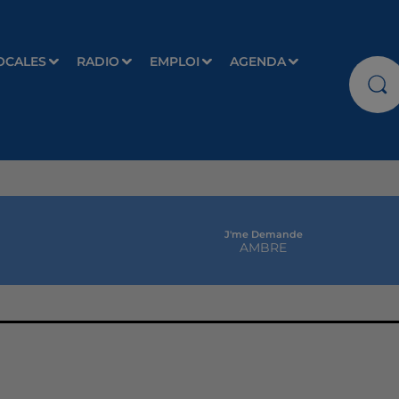
OCALES
RADIO
EMPLOI
AGENDA
J'me Demande
AMBRE