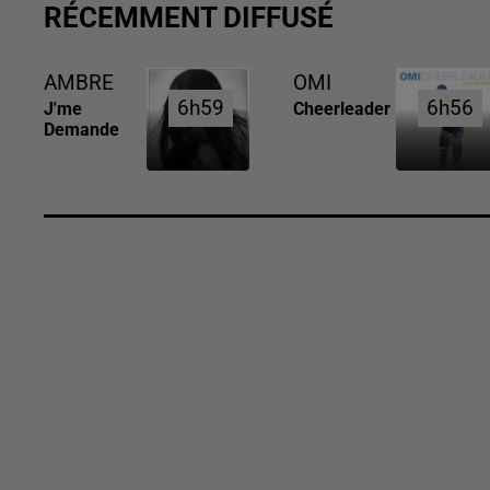
RÉCEMMENT DIFFUSÉ
AMBRE
OMI
6h59
6h59
6h56
6h56
J'me
Cheerleader
Demande