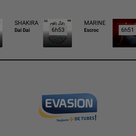
SHAKIRA
MARINE
6h53
6h53
6h51
6h51
Dai Dai
Escroc