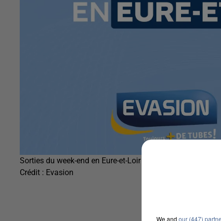
Sorties du week-end en Eure-et-Loir
Crédit :
Evasion
We and
our (447) partn