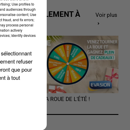
tising; Use profiles to
tand audiences through
ACTUELLEMENT À
personalise content; Use
Voir plus
 fraud, and fix errors;
GAGNER
s,
 may process personal
mation actively
e
vices; Identify devices
 sélectionnant
lement refuser
eront que pour
nt à tout
TOURNEZ LA ROUE DE L'ÉTÉ !