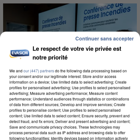
Continuer sans accepter
Le respect de votre vie privée est
notre priorité
We and
our (447) partners
do the following data processing based on
your consent and/or our legitimate interest: Store and/or access
information on a device; Use limited data to select advertising; Create
profiles for personalised advertising; Use profiles to select personalised
advertising; Measure advertising performance; Measure content
performance; Understand audiences through statistics or combinations
of data from different sources; Develop and improve services; Create
INCENDIES : L’ÎLE-DE-FRANCE LANCE UN ÉLAN
profiles to personalise content; Use profiles to select personalised
content; Use limited data to select content; Ensure security, prevent and
DE SOLIDARITÉ AVEC LES...
detect fraud, and fix errors; Deliver and present advertising and content;
Save and communicate privacy choices. These technologies may
process personal data such as IP address and browsing data to offer
following functionalities: Identify devices based on information actively