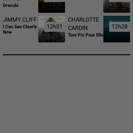
Dracula
JIMMY CLIFF
CHARLOTTE
12h31
12h31
12h28
12h28
I Can See Clearly
CARDIN
Now
Tant Pis Pour Elle