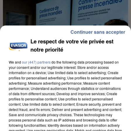
Continuer sans accepter
Le respect de votre vie privée est
notre priorité
We and
our (447) partners
do the following data processing based on
your consent and/or our legitimate interest: Store and/or access
information on a device; Use limited data to select advertising; Create
profiles for personalised advertising; Use profiles to select personalised
advertising; Measure advertising performance; Measure content
performance; Understand audiences through statistics or combinations
of data from different sources; Develop and improve services; Create
INCENDIES : L’ÎLE-DE-FRANCE LANCE UN ÉLAN
profiles to personalise content; Use profiles to select personalised
DE SOLIDARITÉ AVEC LES...
content; Use limited data to select content; Ensure security, prevent and
detect fraud, and fix errors; Deliver and present advertising and content;
Save and communicate privacy choices. These technologies may
process personal data such as IP address and browsing data to offer
following functionalities: Identify devices based on information actively
requested; Use precise geolocation data; Match and combine data from