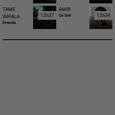
TAME
AMIR
12h37
12h37
12h34
12h34
Ce Soir
IMPALA
Dracula