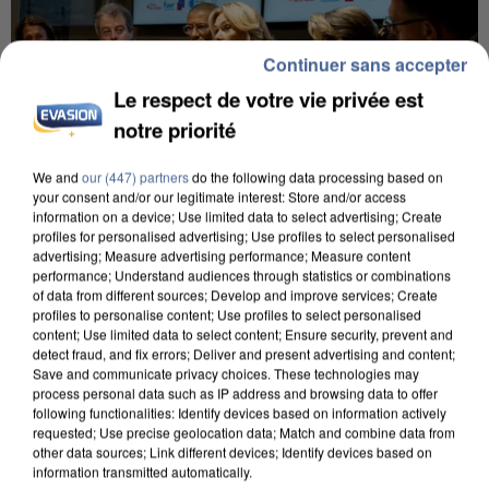
Continuer sans accepter
Le respect de votre vie privée est
notre priorité
We and
our (447) partners
do the following data processing based on
your consent and/or our legitimate interest: Store and/or access
information on a device; Use limited data to select advertising; Create
profiles for personalised advertising; Use profiles to select personalised
INCENDIES : L’ÎLE-DE-FRANCE LANCE UN ÉLAN
advertising; Measure advertising performance; Measure content
DE SOLIDARITÉ AVEC LES...
performance; Understand audiences through statistics or combinations
of data from different sources; Develop and improve services; Create
profiles to personalise content; Use profiles to select personalised
content; Use limited data to select content; Ensure security, prevent and
detect fraud, and fix errors; Deliver and present advertising and content;
Save and communicate privacy choices. These technologies may
process personal data such as IP address and browsing data to offer
following functionalities: Identify devices based on information actively
requested; Use precise geolocation data; Match and combine data from
other data sources; Link different devices; Identify devices based on
information transmitted automatically.