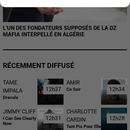
L’UN DES FONDATEURS SUPPOSÉS DE LA DZ
MAFIA INTERPELLÉ EN ALGÉRIE
RÉCEMMENT DIFFUSÉ
TAME
AMIR
12h37
12h37
12h34
12h34
Ce Soir
IMPALA
Dracula
JIMMY CLIFF
CHARLOTTE
12h31
12h31
12h28
12h28
I Can See Clearly
CARDIN
Now
Tant Pis Pour Elle