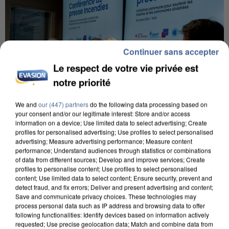
Continuer sans accepter
Le respect de votre vie privée est
notre priorité
We and
our (447) partners
do the following data processing based on
your consent and/or our legitimate interest: Store and/or access
information on a device; Use limited data to select advertising; Create
profiles for personalised advertising; Use profiles to select personalised
advertising; Measure advertising performance; Measure content
INCENDIES : L’ÎLE-DE-FRANCE LANCE UN ÉLAN
performance; Understand audiences through statistics or combinations
of data from different sources; Develop and improve services; Create
DE SOLIDARITÉ AVEC LES...
profiles to personalise content; Use profiles to select personalised
content; Use limited data to select content; Ensure security, prevent and
detect fraud, and fix errors; Deliver and present advertising and content;
Save and communicate privacy choices. These technologies may
process personal data such as IP address and browsing data to offer
following functionalities: Identify devices based on information actively
requested; Use precise geolocation data; Match and combine data from