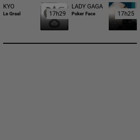
KYO
LADY GAGA
17h29
17h29
17h25
17h25
Le Graal
Poker Face