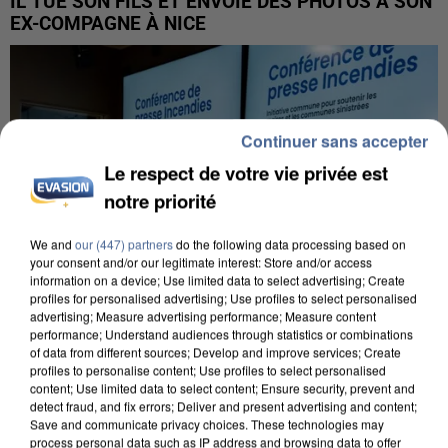
IL TUE SON FILS ET ENVOIE DES PHOTOS À SON
EX-COMPAGNE À NICE
Continuer sans accepter
Le respect de votre vie privée est
notre priorité
We and
our (447) partners
do the following data processing based on
your consent and/or our legitimate interest: Store and/or access
information on a device; Use limited data to select advertising; Create
profiles for personalised advertising; Use profiles to select personalised
advertising; Measure advertising performance; Measure content
performance; Understand audiences through statistics or combinations
of data from different sources; Develop and improve services; Create
profiles to personalise content; Use profiles to select personalised
INCENDIES : L’ÎLE-DE-FRANCE LANCE UN ÉLAN
content; Use limited data to select content; Ensure security, prevent and
detect fraud, and fix errors; Deliver and present advertising and content;
DE SOLIDARITÉ AVEC LES...
Save and communicate privacy choices. These technologies may
process personal data such as IP address and browsing data to offer