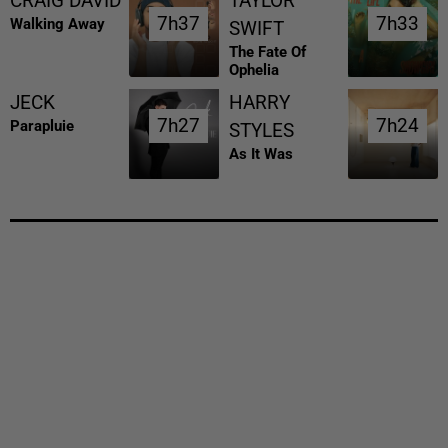
CRAIG DAVID
TAYLOR
7h37
7h37
7h33
7h33
Walking Away
SWIFT
The Fate Of
Ophelia
JECK
HARRY
7h27
7h27
7h24
7h24
Parapluie
STYLES
As It Was