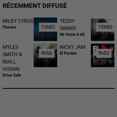
RÉCEMMENT DIFFUSÉ
MILEY CYRUS
TEDDY
10h02
10h02
10h00
10h00
Flowers
SWIMS
Mr Know It All
MYLES
NICKY JAM
9h56
9h56
9h53
9h53
El Perdon
SMITH &
NIALL
HORAN
Drive Safe