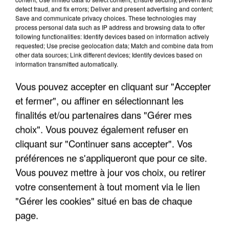
detect fraud, and fix errors; Deliver and present advertising and content;
Save and communicate privacy choices. These technologies may
process personal data such as IP address and browsing data to offer
following functionalities: Identify devices based on information actively
IL TUE SON FILS ET ENVOIE DES PHOTOS À SON
requested; Use precise geolocation data; Match and combine data from
EX-COMPAGNE À NICE
other data sources; Link different devices; Identify devices based on
information transmitted automatically.
Vous pouvez accepter en cliquant sur "Accepter
et fermer", ou affiner en sélectionnant les
finalités et/ou partenaires dans "Gérer mes
choix". Vous pouvez également refuser en
cliquant sur "Continuer sans accepter". Vos
préférences ne s'appliqueront que pour ce site.
Vous pouvez mettre à jour vos choix, ou retirer
votre consentement à tout moment via le lien
"Gérer les cookies" situé en bas de chaque
page.