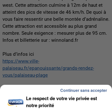
west. Cette attraction culmine à 12m de haut et
atteint des pics de vitesse de 46 km/h. De quoi à
vous faire ressentir une belle montée d’adrénaline.
Cette attraction est accessible au plus grand
nombre. Seule exigence : mesurer plus de 95 cm.
Infos et billetterie sur : winnoland.fr
Plus d’infos ici
https://www.ville-
palaiseau.fr/epanouissante/grands-rendez-
vous/palaiseau-plage
Continuer sans accepter
Bertrand Loppin
Le respect de votre vie privée est
notre priorité