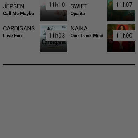
11h10
11h10
11h07
11h07
JEPSEN
SWIFT
Call Me Maybe
Opalite
CARDIGANS
NAIKA
11h03
11h03
11h00
11h00
Love Fool
One Track Mind