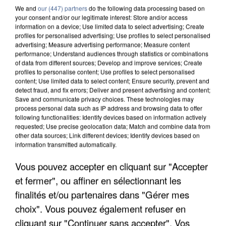
We and
our (447) partners
do the following data processing based on
your consent and/or our legitimate interest: Store and/or access
LES ARTICLES LES PLUS VUS
information on a device; Use limited data to select advertising; Create
profiles for personalised advertising; Use profiles to select personalised
advertising; Measure advertising performance; Measure content
performance; Understand audiences through statistics or combinations
of data from different sources; Develop and improve services; Create
profiles to personalise content; Use profiles to select personalised
content; Use limited data to select content; Ensure security, prevent and
detect fraud, and fix errors; Deliver and present advertising and content;
Save and communicate privacy choices. These technologies may
process personal data such as IP address and browsing data to offer
following functionalities: Identify devices based on information actively
requested; Use precise geolocation data; Match and combine data from
other data sources; Link different devices; Identify devices based on
information transmitted automatically.
Vous pouvez accepter en cliquant sur "Accepter
et fermer", ou affiner en sélectionnant les
finalités et/ou partenaires dans "Gérer mes
choix". Vous pouvez également refuser en
cliquant sur "Continuer sans accepter". Vos
L’UN DES FONDATEURS SUPPOSÉS DE LA DZ