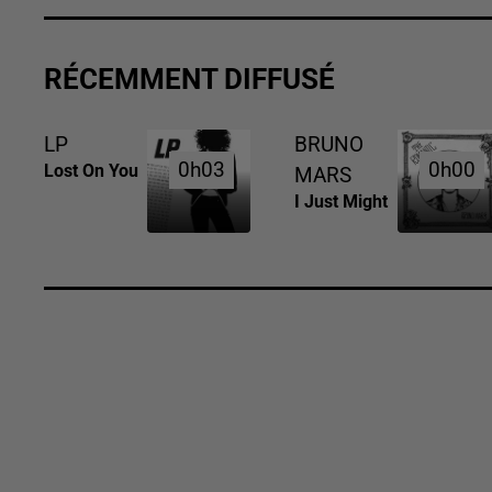
RÉCEMMENT DIFFUSÉ
LP
BRUNO
0h03
0h03
0h00
0h00
Lost On You
MARS
I Just Might