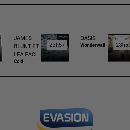
JAMES
OASIS
23h57
23h57
23h5
23h5
Wonderwall
BLUNT FT.
LEA PACI
Cold