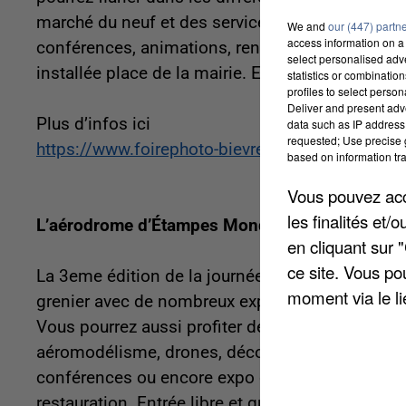
marché du neuf et des services, marché des art
We and
our (447) partn
access information on a 
conférences, animations, rencontre et concours 
select personalised ad
installée place de la mairie. Entrée libre et gra
statistics or combinatio
profiles to select person
Deliver and present adv
Plus d’infos ici
data such as IP address 
requested; Use precise g
https://www.foirephoto-bievre.com/
based on information tra
Vous pouvez acce
les finalités et
L’aérodrome d’Étampes Mondésir vous ouvre s
en cliquant sur 
ce site. Vous po
La 3eme édition de la journée de l’aviation se 
moment via le li
grenier avec de nombreux exposants qui vous pro
Vous pourrez aussi profiter de nombreuses anim
aéromodélisme, drones, découverte des métiers d
conférences ou encore expo de voitures et de mo
restauration. Entrée libre et gratuite de 9h à 18h.