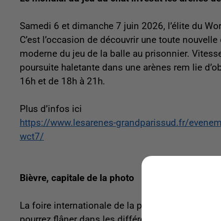
Samedi 6 et dimanche 7 juin 2026, l’élite du Wo
C’est l’occasion de découvrir une toute nouvelle 
moderne du jeu de la balle au prisonnier. Vitesse
poursuite haletante dans une arènes rem lie d’
16h et de 18h à 21h.
Plus d’infos ici
https://www.lesarenes-grandparissud.fr/even
wct7/
Bièvre, capitale de la photo
La foire internationale de la photographie est 
pourrez flâner dans les différents marchés : ma