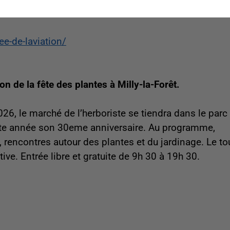
e-de-laviation/
n de la fête des plantes à Milly-la-Forêt.
6, le marché de l’herboriste se tiendra dans le parc 
ette année son 30eme anniversaire. Au programme,
 rencontres autour des plantes et du jardinage. Le to
ve. Entrée libre et gratuite de 9h 30 à 19h 30.