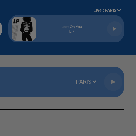
Live :
PARIS
Lost On You
LP
PARIS