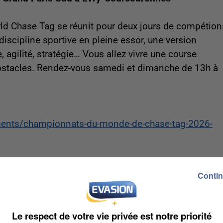
rld Chase Tag se réunit pour deux jours de compétion
discipline sportive en pleine essor, une version
, agilité, stratégie… Vous allez vivre une course
obstacles. Rendez-vous samedi et dimanche de 13h à
ements/championnats-du-monde-de-chase-tag-2026-
Contin
de retour samedi 6 et dimanche 7 juin 2026. Vous
Le respect de votre vie privée est notre priorité
rché de l’occasion et des antiquités photographiques,