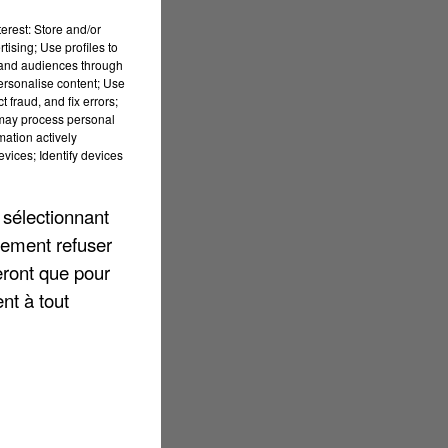
erest: Store and/or
tising; Use profiles to
tand audiences through
personalise content; Use
 fraud, and fix errors;
 may process personal
mation actively
vices; Identify devices
 sélectionnant
lement refuser
eront que pour
nt à tout
e