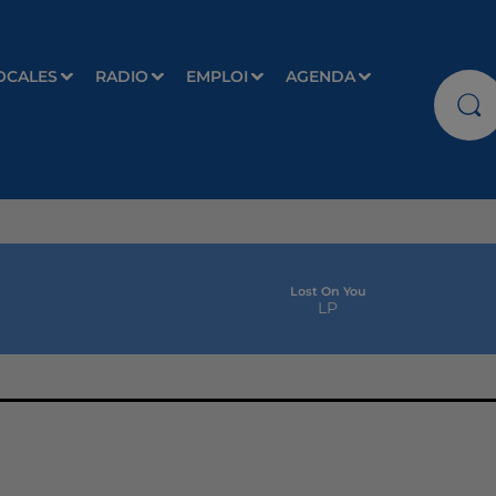
OCALES
RADIO
EMPLOI
AGENDA
Lost On You
LP