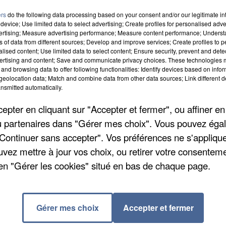
istes. Au programme également : expositions,
ers
do the following data processing based on your consent and/or our legitimate int
device; Use limited data to select advertising; Create profiles for personalised adver
dont le palmarès sera révélé dimanche. La foire sera
vertising; Measure advertising performance; Measure content performance; Unders
tuite, samedi de 13h à 19h et dimanche de 8h à 18h.
ns of data from different sources; Develop and improve services; Create profiles to 
alised content; Use limited data to select content; Ensure security, prevent and detect
ertising and content; Save and communicate privacy choices. These technologies
and browsing data to offer following functionalities: Identify devices based on infor
eolocation data; Match and combine data from other data sources; Link different de
nsmitted automatically.
pter en cliquant sur "Accepter et fermer", ou affiner en
/ou partenaires dans "Gérer mes choix". Vous pouvez éga
es portes
"Continuer sans accepter". Vos préférences ne s'appliqu
uvez mettre à jour vos choix, ou retirer votre consenteme
déroulera dimanche 7 juin 2026. Au programme, un vid
en "Gérer les cookies" situé en bas de chaque page.
poseront vêtements, meubles, vaisselles, jouets...
ations autour du monde de l’aéronautique :
e l’aéronautique, exposition d’engins statiques,
Gérer mes choix
Accepter et fermer
tos de collection. Sur place, buvette et espace