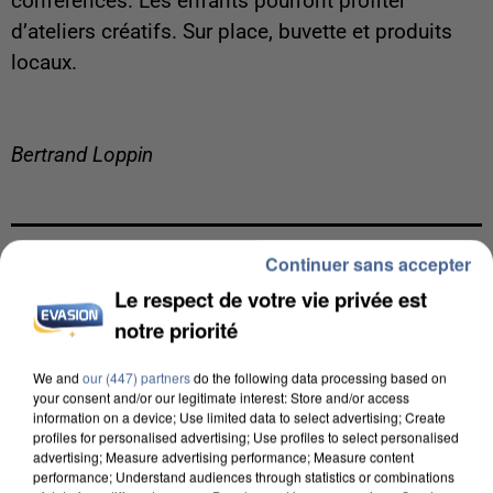
conférences. Les enfants pourront profiter
d’ateliers créatifs. Sur place, buvette et produits
locaux.
Bertrand Loppin
Continuer sans accepter
LES ARTICLES LES PLUS VUS
Le respect de votre vie privée est
notre priorité
We and
our (447) partners
do the following data processing based on
your consent and/or our legitimate interest: Store and/or access
information on a device; Use limited data to select advertising; Create
profiles for personalised advertising; Use profiles to select personalised
advertising; Measure advertising performance; Measure content
performance; Understand audiences through statistics or combinations