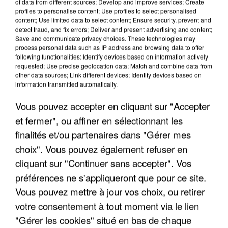
of data from different sources; Develop and improve services; Create
profiles to personalise content; Use profiles to select personalised
content; Use limited data to select content; Ensure security, prevent and
detect fraud, and fix errors; Deliver and present advertising and content;
Save and communicate privacy choices. These technologies may
process personal data such as IP address and browsing data to offer
following functionalities: Identify devices based on information actively
requested; Use precise geolocation data; Match and combine data from
other data sources; Link different devices; Identify devices based on
information transmitted automatically.
IL TUE SON FILS ET ENVOIE DES PHOTOS À SON
Vous pouvez accepter en cliquant sur "Accepter
EX-COMPAGNE À NICE
et fermer", ou affiner en sélectionnant les
finalités et/ou partenaires dans "Gérer mes
choix". Vous pouvez également refuser en
cliquant sur "Continuer sans accepter". Vos
préférences ne s'appliqueront que pour ce site.
Vous pouvez mettre à jour vos choix, ou retirer
votre consentement à tout moment via le lien
"Gérer les cookies" situé en bas de chaque