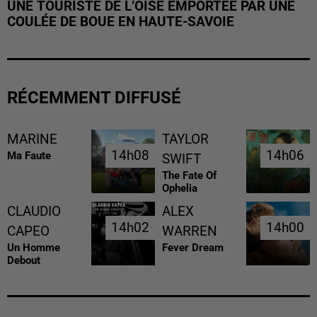
UNE TOURISTE DE L’OISE EMPORTÉE PAR UNE
COULÉE DE BOUE EN HAUTE-SAVOIE
RÉCEMMENT DIFFUSÉ
MARINE
TAYLOR
14h08
14h08
14h06
14h06
Ma Faute
SWIFT
The Fate Of
Ophelia
CLAUDIO
ALEX
14h02
14h02
14h00
14h00
CAPEO
WARREN
Un Homme
Fever Dream
Debout