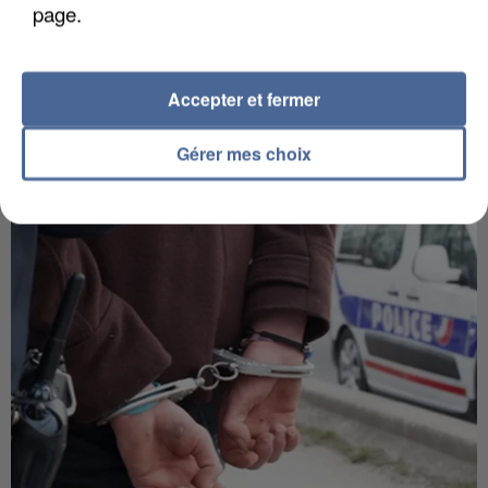
page.
Accepter et fermer
L’UN DES FONDATEURS SUPPOSÉS DE LA DZ
Gérer mes choix
MAFIA INTERPELLÉ EN ALGÉRIE