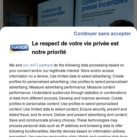
Continuer sans accepter
Le respect de votre vie privée est
notre priorité
We and
our (447) partners
do the following data processing based on
your consent and/or our legitimate interest: Store and/or access
information on a device; Use limited data to select advertising; Create
profiles for personalised advertising; Use profiles to select personalised
advertising; Measure advertising performance; Measure content
performance; Understand audiences through statistics or combinations
of data from different sources; Develop and improve services; Create
INCENDIES : L’ÎLE-DE-FRANCE LANCE UN ÉLAN
profiles to personalise content; Use profiles to select personalised
DE SOLIDARITÉ AVEC LES...
content; Use limited data to select content; Ensure security, prevent and
detect fraud, and fix errors; Deliver and present advertising and content;
Save and communicate privacy choices. These technologies may
process personal data such as IP address and browsing data to offer
following functionalities: Identify devices based on information actively
requested; Use precise geolocation data; Match and combine data from