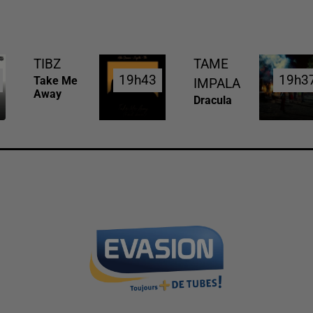
TIBZ
TAME
19h43
19h43
19h3
19h3
Take Me
IMPALA
Away
Dracula