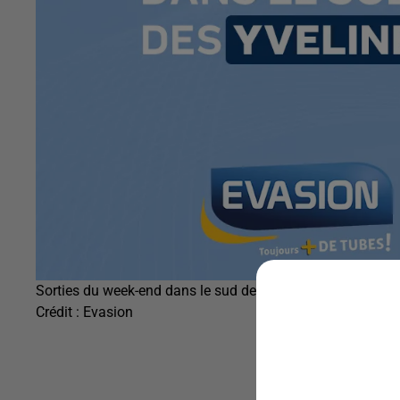
Sorties du week-end dans le sud des Yvelines
Crédit :
Evasion