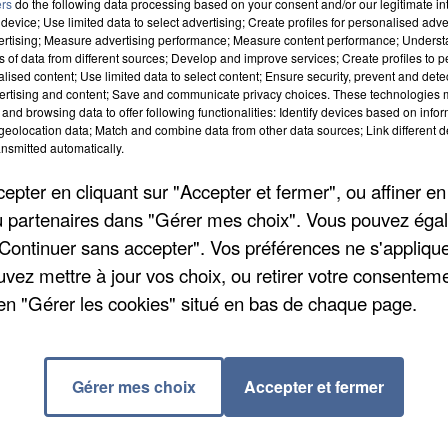
ers
do the following data processing based on your consent and/or our legitimate int
ray-en-Yvelines
device; Use limited data to select advertising; Create profiles for personalised adver
d dans le parc municipal et le centre-ville de 9h à 18h
vertising; Measure advertising performance; Measure content performance; Unders
ns of data from different sources; Develop and improve services; Create profiles to 
potiers et sculpteurs d’art et un vide-greniers. Sur
alised content; Use limited data to select content; Ensure security, prevent and detect
ertising and content; Save and communicate privacy choices. These technologies
un parcours draisienne et vélo, des spectacles, des
and browsing data to offer following functionalities: Identify devices based on infor
 même un espace bien-être. Entrée gratuite. Foodtruc
eolocation data; Match and combine data from other data sources; Link different de
nsmitted automatically.
angereux pour la santé.
pter en cliquant sur "Accepter et fermer", ou affiner en
s ces 24 et 25 mai
/ou partenaires dans "Gérer mes choix". Vous pouvez éga
ns la salle Jean-Baptiste Clément pour Ludo’solidaire
"Continuer sans accepter". Vos préférences ne s'appliqu
 de jeux de société, initiation au jeu de rôle, tournoi
uvez mettre à jour vos choix, ou retirer votre consenteme
ntrée au chapeau dimanche de 10h30 à 23h30 et lundi
en "Gérer les cookies" situé en bas de chaque page.
rs populaire de faire partir des enfants, des famille
Gérer mes choix
Accepter et fermer