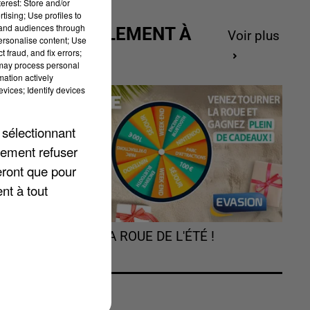
erest: Store and/or
tising; Use profiles to
tand audiences through
ACTUELLEMENT À
Voir plus
personalise content; Use
GAGNER
 fraud, and fix errors;
 may process personal
mation actively
ks
vices; Identify devices
 sélectionnant
lement refuser
.
eront que pour
s,
nt à tout
s
TOURNEZ LA ROUE DE L'ÉTÉ !