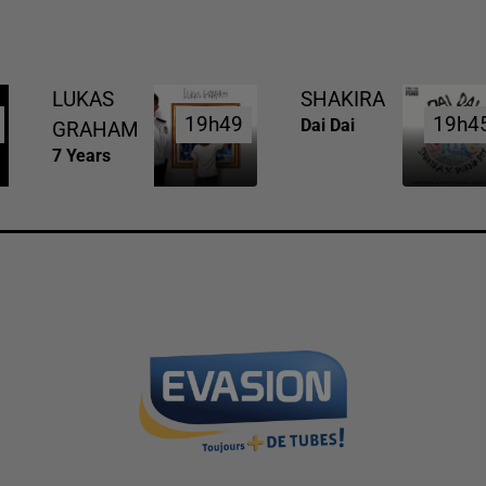
LUKAS
SHAKIRA
19h49
19h49
19h4
19h4
Dai Dai
GRAHAM
7 Years