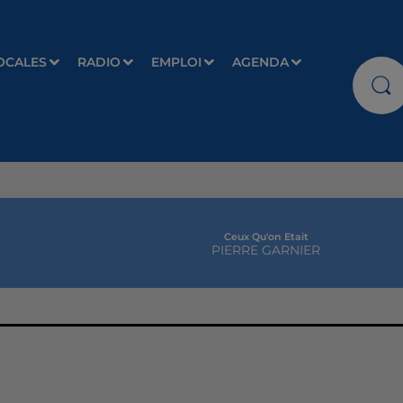
OCALES
RADIO
EMPLOI
AGENDA
Ceux Qu'on Etait
PIERRE GARNIER