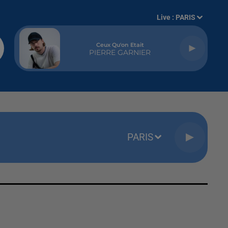
Live :
PARIS
Ceux Qu'on Etait
PIERRE GARNIER
PARIS