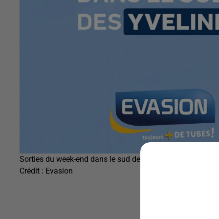
Sorties du week-end dans le sud des Yvelines
Crédit :
Evasion