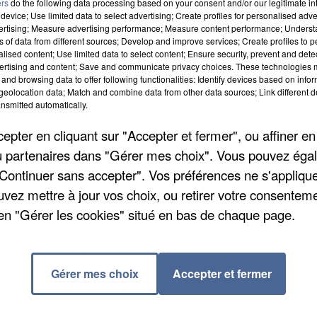
ers
do the following data processing based on your consent and/or our legitimate int
-end !
device; Use limited data to select advertising; Create profiles for personalised adver
 tient du 8 au 10 mai, cette année sur le thème « les
vertising; Measure advertising performance; Measure content performance; Unders
ns of data from different sources; Develop and improve services; Create profiles to 
’activités vous attend sur place dont les grands
alised content; Use limited data to select content; Ensure security, prevent and detect
ertising and content; Save and communicate privacy choices. These technologies
spectacle pyrosymphonique et, bien sûr, couronneme
and browsing data to offer following functionalities: Identify devices based on infor
euri et sa dizaine de chars le dimanche. À noter la
eolocation data; Match and combine data from other data sources; Link different de
nsmitted automatically.
 Tout le programme sur
www.rambouillet.fr
.
pter en cliquant sur "Accepter et fermer", ou affiner en
une exposition à Élancourt
/ou partenaires dans "Gérer mes choix". Vous pouvez éga
nderie de SQY accueille l’exposition « À vos marques,
"Continuer sans accepter". Vos préférences ne s'appliqu
 du gaming et ses liens avec le sport des années 70 à
uvez mettre à jour vos choix, ou retirer votre consenteme
re une sélection d’objets rares, de consoles de
en "Gérer les cookies" situé en bas de chaque page.
. Elle offre aussi à leurs pouces 12 jeux historiques à
t samedis de 14h à 17h hors jours fériés.
Gérer mes choix
Accepter et fermer