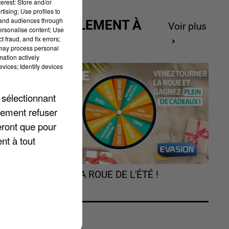
erest: Store and/or
tising; Use profiles to
tand audiences through
ACTUELLEMENT À
Voir plus
personalise content; Use
GAGNER
 fraud, and fix errors;
 may process personal
nt
mation actively
vices; Identify devices
 sélectionnant
lement refuser
eront que pour
nt à tout
TOURNEZ LA ROUE DE L'ÉTÉ !