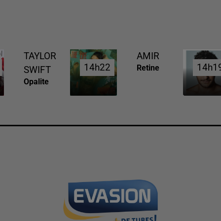
TAYLOR
AMIR
14h22
14h22
14h1
14h1
Retine
SWIFT
Opalite