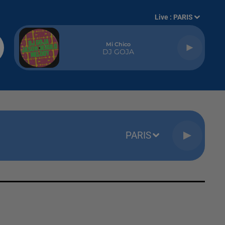
Live :
PARIS
Mi Chico
DJ GOJA
PARIS