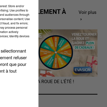
erest: Store and/or
tising; Use profiles to
ACTUELLEMENT À
Voir plus
tand audiences through
GAGNER
personalise content; Use
 fraud, and fix errors;
 may process personal
de
mation actively
vices; Identify devices
 sélectionnant
lement refuser
of
eront que pour
nt à tout
€.
TOURNEZ LA ROUE DE L'ÉTÉ !