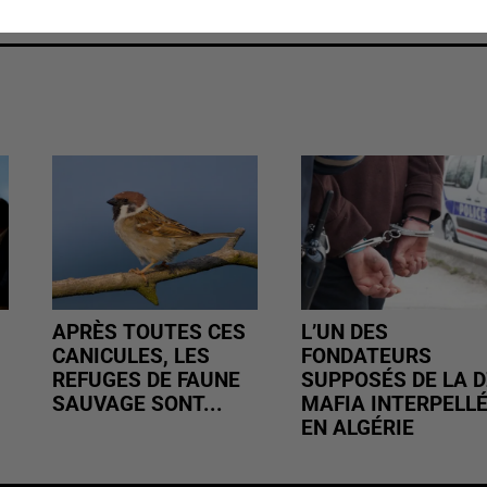
APRÈS TOUTES CES
L’UN DES
CANICULES, LES
FONDATEURS
REFUGES DE FAUNE
SUPPOSÉS DE LA D
SAUVAGE SONT...
MAFIA INTERPELL
EN ALGÉRIE