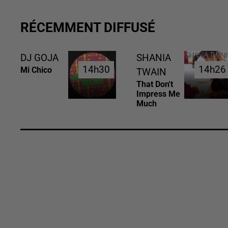
RÉCEMMENT DIFFUSÉ
DJ GOJA
SHANIA
14h30
14h30
14h26
14h26
Mi Chico
TWAIN
That Don't
Impress Me
Much