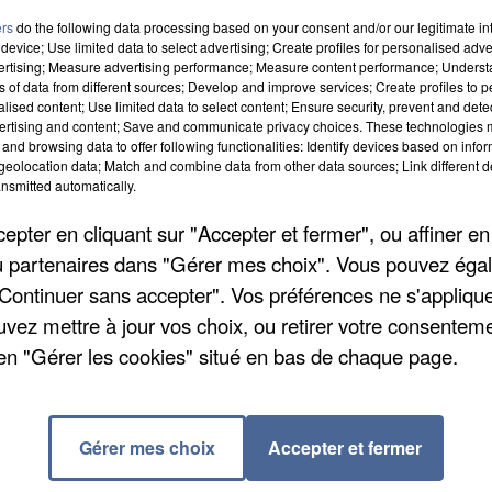
OUILLET VOUS INVITE À SON CONCERT
ers
do the following data processing based on your consent and/or our legitimate int
HE
device; Use limited data to select advertising; Create profiles for personalised adver
vertising; Measure advertising performance; Measure content performance; Unders
 varié allant de la musique viennoise au pop-rock en
ns of data from different sources; Develop and improve services; Create profiles to 
tion sera donnée à 16h à l’Étincelle. La réservation
alised content; Use limited data to select content; Ensure security, prevent and detect
ertising and content; Save and communicate privacy choices. These technologies
ipation libre vous sera demandée sur place au profit 
and browsing data to offer following functionalities: Identify devices based on infor
eolocation data; Match and combine data from other data sources; Link different de
nsmitted automatically.
LLES CE DIMANCHE
pter en cliquant sur "Accepter et fermer", ou affiner en
tion de « mourir d’aimer les amants maudits de mai
/ou partenaires dans "Gérer mes choix". Vous pouvez éga
raconte l’histoire d’un lycéen de 17 ans et sa jeune pr
"Continuer sans accepter". Vos préférences ne s'appliqu
 dans le contexte de mai 68. Un amour interdit et
uvez mettre à jour vos choix, ou retirer votre consenteme
re nos protagonistes. Les places vont de 25.50€ à 42
en "Gérer les cookies" situé en bas de chaque page.
ongrès.
Gérer mes choix
Accepter et fermer