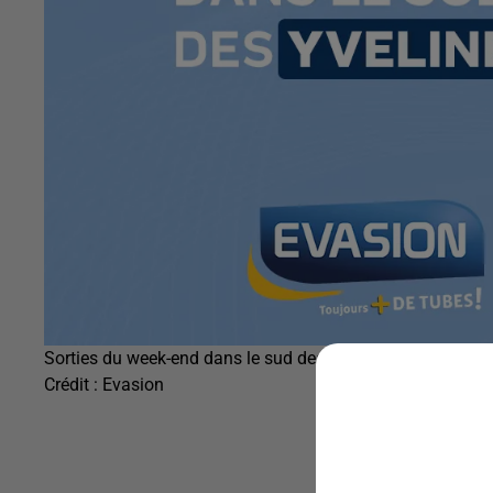
Sorties du week-end dans le sud des Yvelines
Crédit :
Evasion