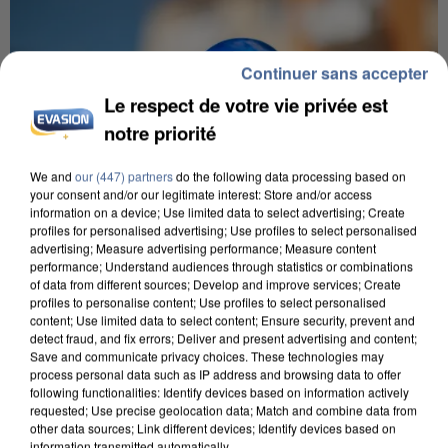
Continuer sans accepter
Le respect de votre vie privée est
notre priorité
We and
our (447) partners
do the following data processing based on
your consent and/or our legitimate interest: Store and/or access
information on a device; Use limited data to select advertising; Create
profiles for personalised advertising; Use profiles to select personalised
advertising; Measure advertising performance; Measure content
performance; Understand audiences through statistics or combinations
of data from different sources; Develop and improve services; Create
profiles to personalise content; Use profiles to select personalised
IL TUE SON FILS ET ENVOIE DES PHOTOS À SON
content; Use limited data to select content; Ensure security, prevent and
EX-COMPAGNE À NICE
detect fraud, and fix errors; Deliver and present advertising and content;
Save and communicate privacy choices. These technologies may
process personal data such as IP address and browsing data to offer
following functionalities: Identify devices based on information actively
requested; Use precise geolocation data; Match and combine data from
other data sources; Link different devices; Identify devices based on
information transmitted automatically.