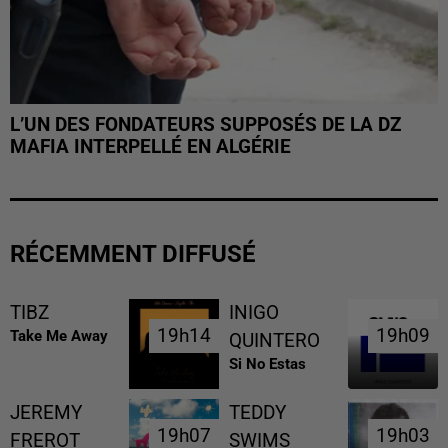
L’UN DES FONDATEURS SUPPOSÉS DE LA DZ
MAFIA INTERPELLÉ EN ALGÉRIE
RÉCEMMENT DIFFUSÉ
TIBZ
INIGO
19h14
19h14
19h09
19h09
Take Me Away
QUINTERO
Si No Estas
JEREMY
TEDDY
19h07
19h07
19h03
19h03
FREROT
SWIMS