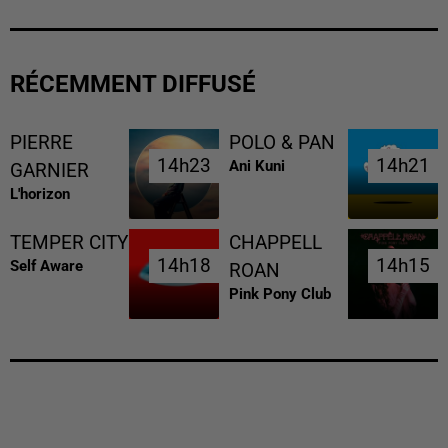
RÉCEMMENT DIFFUSÉ
PIERRE
POLO & PAN
14h23
14h23
14h21
14h21
Ani Kuni
GARNIER
L'horizon
TEMPER CITY
CHAPPELL
14h18
14h18
14h15
14h15
Self Aware
ROAN
Pink Pony Club