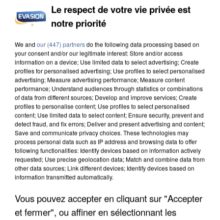
Le respect de votre vie privée est
notre priorité
We and
our (447) partners
do the following data processing based on
your consent and/or our legitimate interest: Store and/or access
information on a device; Use limited data to select advertising; Create
IL TUE SON FILS ET ENVOIE DES PHOTOS À SON
profiles for personalised advertising; Use profiles to select personalised
advertising; Measure advertising performance; Measure content
EX-COMPAGNE À NICE
performance; Understand audiences through statistics or combinations
of data from different sources; Develop and improve services; Create
profiles to personalise content; Use profiles to select personalised
content; Use limited data to select content; Ensure security, prevent and
detect fraud, and fix errors; Deliver and present advertising and content;
Save and communicate privacy choices. These technologies may
process personal data such as IP address and browsing data to offer
following functionalities: Identify devices based on information actively
requested; Use precise geolocation data; Match and combine data from
other data sources; Link different devices; Identify devices based on
information transmitted automatically.
Vous pouvez accepter en cliquant sur "Accepter
et fermer", ou affiner en sélectionnant les