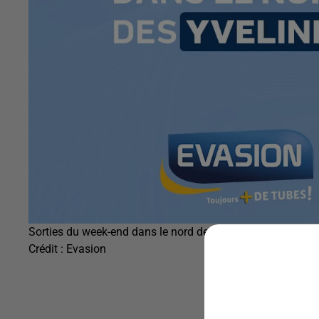
Sorties du week-end dans le nord des Yvelines
Crédit :
Evasion