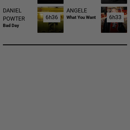
DANIEL
ANGELE
6h36
6h36
6h33
6h33
What You Want
POWTER
Bad Day