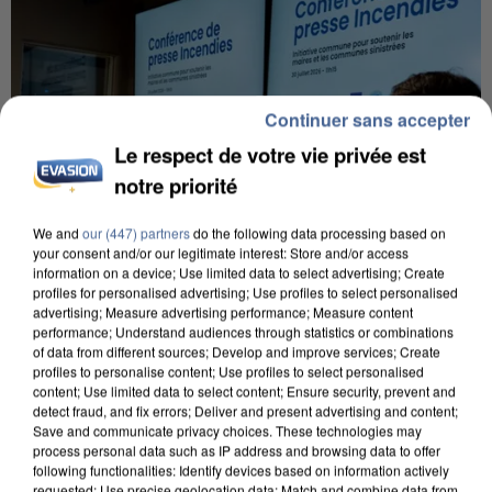
Continuer sans accepter
Le respect de votre vie privée est
notre priorité
We and
our (447) partners
do the following data processing based on
your consent and/or our legitimate interest: Store and/or access
information on a device; Use limited data to select advertising; Create
profiles for personalised advertising; Use profiles to select personalised
advertising; Measure advertising performance; Measure content
performance; Understand audiences through statistics or combinations
of data from different sources; Develop and improve services; Create
INCENDIES : L’ÎLE-DE-FRANCE LANCE UN ÉLAN
profiles to personalise content; Use profiles to select personalised
DE SOLIDARITÉ AVEC LES...
content; Use limited data to select content; Ensure security, prevent and
detect fraud, and fix errors; Deliver and present advertising and content;
Save and communicate privacy choices. These technologies may
process personal data such as IP address and browsing data to offer
following functionalities: Identify devices based on information actively
requested; Use precise geolocation data; Match and combine data from