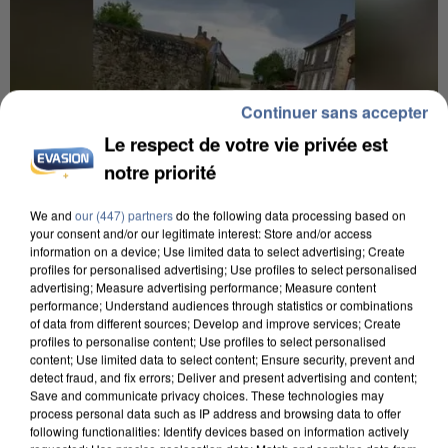
Continuer sans accepter
Le respect de votre vie privée est
notre priorité
We and
our (447) partners
do the following data processing based on
your consent and/or our legitimate interest: Store and/or access
information on a device; Use limited data to select advertising; Create
profiles for personalised advertising; Use profiles to select personalised
advertising; Measure advertising performance; Measure content
performance; Understand audiences through statistics or combinations
of data from different sources; Develop and improve services; Create
UNE TOURISTE DE L’OISE EMPORTÉE PAR UNE
profiles to personalise content; Use profiles to select personalised
COULÉE DE BOUE EN HAUTE-SAVOIE
content; Use limited data to select content; Ensure security, prevent and
detect fraud, and fix errors; Deliver and present advertising and content;
Save and communicate privacy choices. These technologies may
process personal data such as IP address and browsing data to offer
following functionalities: Identify devices based on information actively