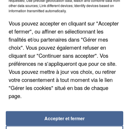
requested; Use precise geolocation data; Match and combine data from
other data sources; Link different devices; Identify devices based on
information transmitted automatically.
Vous pouvez accepter en cliquant sur "Accepter
et fermer", ou affiner en sélectionnant les
finalités et/ou partenaires dans "Gérer mes
choix". Vous pouvez également refuser en
cliquant sur "Continuer sans accepter". Vos
préférences ne s'appliqueront que pour ce site.
Vous pouvez mettre à jour vos choix, ou retirer
LES DONNÉES DE 300 000 CLIENTS DÉROBÉES À
votre consentement à tout moment via le lien
INTERMARCHÉ APRÈS UNE...
"Gérer les cookies" situé en bas de chaque
page.
Accepter et fermer