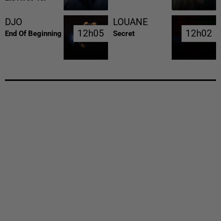
DJO
LOUANE
12h05
12h05
12h02
12h02
End Of Beginning
Secret