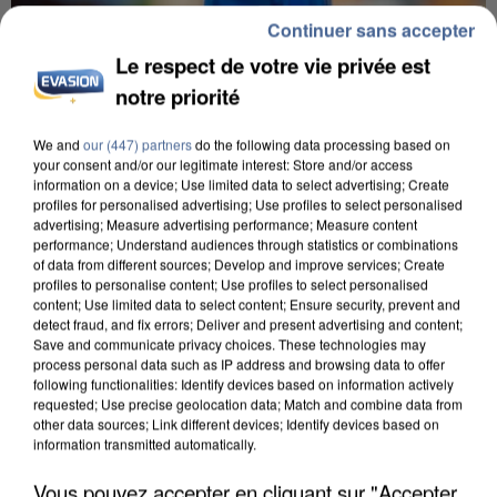
Continuer sans accepter
Le respect de votre vie privée est
notre priorité
We and
our (447) partners
do the following data processing based on
your consent and/or our legitimate interest: Store and/or access
information on a device; Use limited data to select advertising; Create
profiles for personalised advertising; Use profiles to select personalised
advertising; Measure advertising performance; Measure content
performance; Understand audiences through statistics or combinations
IL TUE SON FILS ET ENVOIE DES PHOTOS À SON
of data from different sources; Develop and improve services; Create
EX-COMPAGNE À NICE
profiles to personalise content; Use profiles to select personalised
content; Use limited data to select content; Ensure security, prevent and
detect fraud, and fix errors; Deliver and present advertising and content;
Save and communicate privacy choices. These technologies may
process personal data such as IP address and browsing data to offer
following functionalities: Identify devices based on information actively
requested; Use precise geolocation data; Match and combine data from
other data sources; Link different devices; Identify devices based on
information transmitted automatically.
Vous pouvez accepter en cliquant sur "Accepter