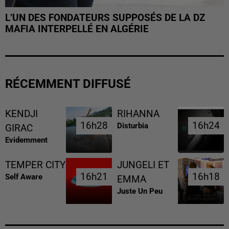
L’UN DES FONDATEURS SUPPOSÉS DE LA DZ
MAFIA INTERPELLÉ EN ALGÉRIE
RÉCEMMENT DIFFUSÉ
KENDJI
RIHANNA
16h28
16h28
16h24
16h24
Disturbia
GIRAC
Evidemment
TEMPER CITY
JUNGELI ET
16h21
16h21
16h18
16h18
Self Aware
EMMA
Juste Un Peu