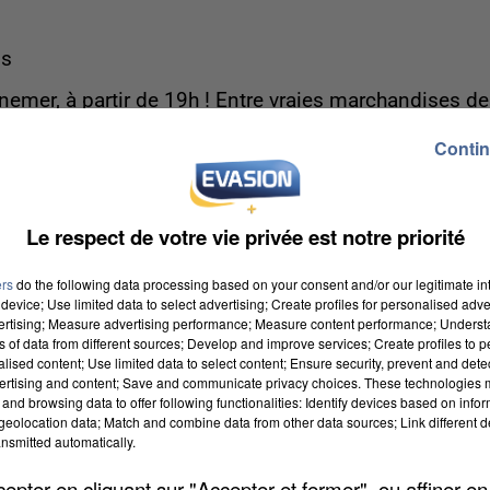
ns
nemer, à partir de 19h ! Entre vraies marchandises d
création hybride brouillera les pistes avec humour.
Contin
ivront une expérience unique, à mi-chemin entre
Le respect de votre vie privée est notre priorité
ers
do the following data processing based on your consent and/or our legitimate int
device; Use limited data to select advertising; Create profiles for personalised adver
s-Quesnoy
vertising; Measure advertising performance; Measure content performance; Unders
ns of data from different sources; Develop and improve services; Create profiles to 
 et l'Harmonie de Gamaches interpréteront Sacrée
alised content; Use limited data to select content; Ensure security, prevent and detect
lille3000. Ce concert original proposera une balade
ertising and content; Save and communicate privacy choices. These technologies
and browsing data to offer following functionalities: Identify devices based on infor
 techno. L'œuvre en deux volets comprend une pièce d
eolocation data; Match and combine data from other data sources; Link different de
anser. Rendez-vous à la salle des fêtes de Vauchelles
nsmitted automatically.
stive. Entrée libre.
pter en cliquant sur "Accepter et fermer", ou affiner en