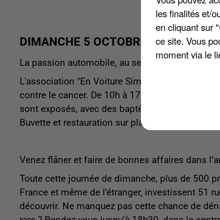
les finalités et
en cliquant sur 
ce site. Vous po
DIMANCHE 5 OCTOBRE
moment via le li
La passion automobile, au service de la solidarit
L'association "En Voiture Simone Moreuil" organ
contre le cancer. De 10h à 17h sur le parking d
sont exposés, avec des baptêmes en voitures rétr
Buvette et restauration sur place. Entrée libre.
Venez flâner et faire de bonnes affaires dans l
Toute cette journée de dimanche, plus de 500 pro
France et même de l’étranger, investissent 51 rue
découvrir. Ne manquez pas cette chance de dénic