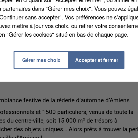
/ou partenaires dans "Gérer mes choix". Vous pouvez éga
"Continuer sans accepter". Vos préférences ne s'appliqu
uvez mettre à jour vos choix, ou retirer votre consenteme
en "Gérer les cookies" situé en bas de chaque page.
é, à Glisy
ise une journée Octobre Rose au profit de la Ligue
Gérer mes choix
Accepter et fermer
u centre commercial Grand A, plus de 200 véhicules y
o et prestige ou standing, à partir de 10 euros.
’ambiance festive de la réderie d’automne d’Amiens
fessionnels et 1500 particuliers, venus de toute la
s du centre-ville, soit 15 000 m² de trésors à
her des objets uniques… Alors prêts à trouver la per