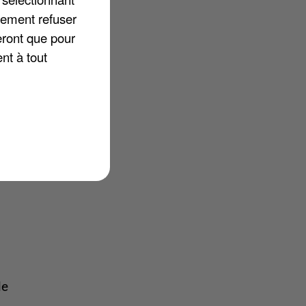
lement refuser
eront que pour
nt à tout
le