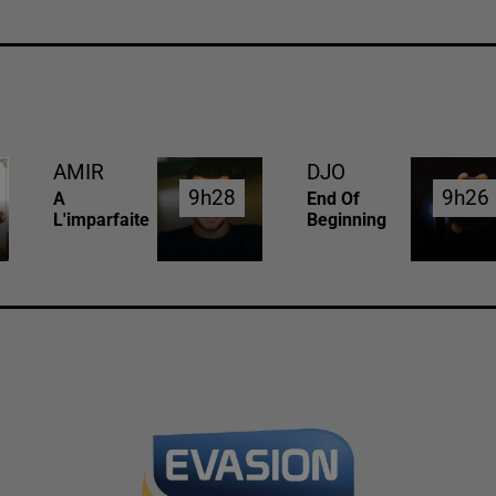
AMIR
DJO
9h28
9h28
9h26
9h26
A
End Of
L'imparfaite
Beginning