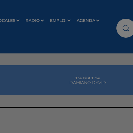
OCALES
RADIO
EMPLOI
AGENDA
The First Time
DAMIANO DAVID