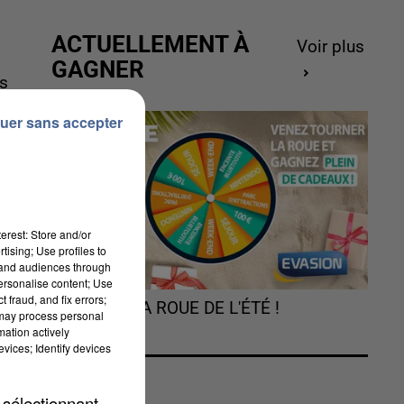
ACTUELLEMENT À
Voir plus
GAGNER
es
uer sans accepter
erest: Store and/or
tising; Use profiles to
tand audiences through
personalise content; Use
 fraud, and fix errors;
TOURNEZ LA ROUE DE L'ÉTÉ !
 may process personal
mation actively
e
vices; Identify devices
-
 sélectionnant