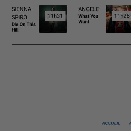
SIENNA
ANGELE
11h31
11h31
11h28
11h28
What You
SPIRO
Want
Die On This
Hill
ACCUEIL