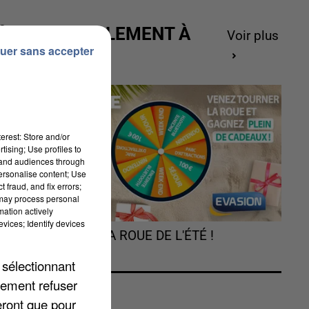
e
ACTUELLEMENT À
Voir plus
ne
uer sans accepter
GAGNER
erest: Store and/or
tising; Use profiles to
tand audiences through
e
personalise content; Use
 fraud, and fix errors;
 may process personal
mation actively
vices; Identify devices
TOURNEZ LA ROUE DE L'ÉTÉ !
 sélectionnant
lement refuser
3
eront que pour