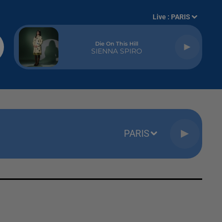
Live :
PARIS
Die On This Hill
SIENNA SPIRO
PARIS