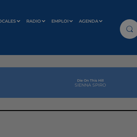
OCALES
RADIO
EMPLOI
AGENDA
Die On This Hill
SIENNA SPIRO