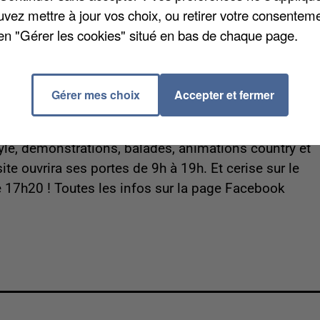
mas. Une centaine d'exposants seront présents pour
uvez mettre à jour vos choix, ou retirer votre consenteme
eux pour enfants, vélos et bien d'autres trésors. Une
en "Gérer les cookies" situé en bas de chaque page.
ment disponibles sur place. Un rendez-vous à ne pas
en famille ou entre amis.
Gérer mes choix
Accepter et fermer
yon !
Ce dimanche 24 mai, les Macadam Rider's vou
ème édition de la Fête de la Moto ! Au programme de
tyle, démonstrations, balades, animations country et
te ouvrira ses portes de 9h à 19h. Et cerise sur le
 17h20 ! Toutes les infos sur la page Facebook