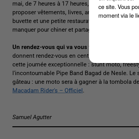
mai, de 7 heures à 17 heures, place Albert Tho
ce site. Vous po
proposer vêtements, livres, antiquités, plantes, j
moment via le li
buvette et une petite restauration seront égale
manquer pour chiner et partager un bon moment 
Un rendez-vous qui va vous faire vrombir, à No
donnent rendez-vous en centre-ville, pour la 25
cette journée exceptionnelle : stunt moto, frees
l'incontournable Pipe Band Bagad de Nesle. Le si
gâteau : une moto sera à gagner à la tombola de
Macadam Rider's – Officiel
.
Samuel Agutter