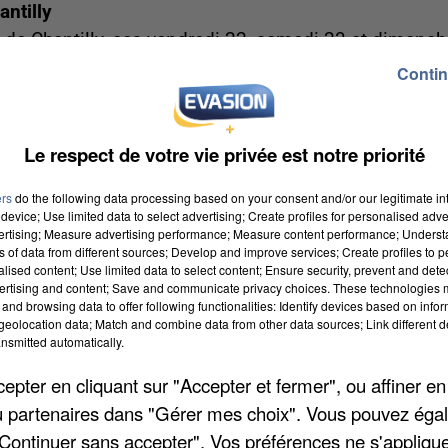
ntilly
 de Chantilly, ces vendredi 22, samedi 23 et dimanch
s végétales ». Plus de 200 exposants, dont une centai
Contin
ont plantes rares, créations horticoles et objets pour
iales, ou inauguration du Jardin de la Pivoine.
Le respect de votre vie privée est notre priorité
net de l’
évènement
.
ers
do the following data processing based on your consent and/or our legitimate int
 !
device; Use limited data to select advertising; Create profiles for personalised adver
vertising; Measure advertising performance; Measure content performance; Unders
s portes au public ce samedi 23 mai, à l’occasion d
ns of data from different sources; Develop and improve services; Create profiles to 
ole d’état-major, le musée, entièrement repensé,
alised content; Use limited data to select content; Ensure security, prevent and detect
ertising and content; Save and communicate privacy choices. These technologies
urs interactif et familial. À ne pas manquer : le
and browsing data to offer following functionalities: Identify devices based on infor
, composé d’environ 12 000 figurines. Entrée libre et
eolocation data; Match and combine data from other data sources; Link different de
nsmitted automatically.
mpiègne.
pter en cliquant sur "Accepter et fermer", ou affiner en
s, à Villers-Saint-Paul
/ou partenaires dans "Gérer mes choix". Vous pouvez éga
nvite à sa grande
brocante de printemps
ce samedi 2
"Continuer sans accepter". Vos préférences ne s'appliqu