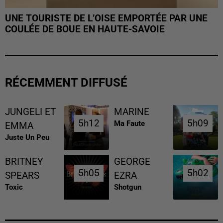
UNE TOURISTE DE L’OISE EMPORTÉE PAR UNE
COULÉE DE BOUE EN HAUTE-SAVOIE
RÉCEMMENT DIFFUSÉ
JUNGELI ET
MARINE
5h12
5h12
5h09
5h09
Ma Faute
EMMA
Juste Un Peu
BRITNEY
GEORGE
5h05
5h05
5h02
5h02
SPEARS
EZRA
Toxic
Shotgun