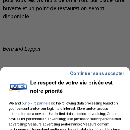
pour tous les visiteurs de 8h à 18h. Sur place, une
buvette et un point de restauration seront
disponible
Bertrand Loppin
Continuer sans accepter
Le respect de votre vie privée est
LES ARTICLES LES PLUS VUS
notre priorité
We and
our (447) partners
do the following data processing based on
your consent and/or our legitimate interest: Store and/or access
information on a device; Use limited data to select advertising; Create
profiles for personalised advertising; Use profiles to select personalised
advertising; Measure advertising performance; Measure content
performance; Understand audiences through statistics or combinations