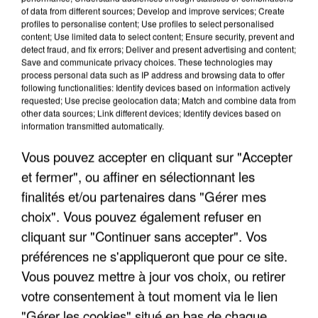
of data from different sources; Develop and improve services; Create
profiles to personalise content; Use profiles to select personalised
content; Use limited data to select content; Ensure security, prevent and
detect fraud, and fix errors; Deliver and present advertising and content;
Save and communicate privacy choices. These technologies may
process personal data such as IP address and browsing data to offer
following functionalities: Identify devices based on information actively
requested; Use precise geolocation data; Match and combine data from
other data sources; Link different devices; Identify devices based on
information transmitted automatically.
Vous pouvez accepter en cliquant sur "Accepter
IL TUE SON FILS ET ENVOIE DES PHOTOS À SON
et fermer", ou affiner en sélectionnant les
EX-COMPAGNE À NICE
finalités et/ou partenaires dans "Gérer mes
choix". Vous pouvez également refuser en
cliquant sur "Continuer sans accepter". Vos
préférences ne s'appliqueront que pour ce site.
Vous pouvez mettre à jour vos choix, ou retirer
votre consentement à tout moment via le lien
"Gérer les cookies" situé en bas de chaque