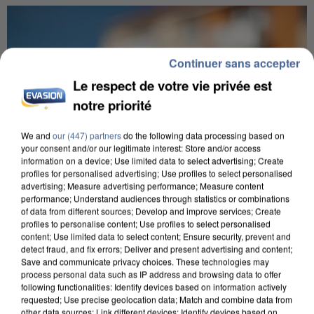
Continuer sans accepter
Le respect de votre vie privée est
notre priorité
We and
our (447) partners
do the following data processing based on
your consent and/or our legitimate interest: Store and/or access
information on a device; Use limited data to select advertising; Create
profiles for personalised advertising; Use profiles to select personalised
advertising; Measure advertising performance; Measure content
performance; Understand audiences through statistics or combinations
of data from different sources; Develop and improve services; Create
profiles to personalise content; Use profiles to select personalised
content; Use limited data to select content; Ensure security, prevent and
IL TUE SON FILS ET ENVOIE DES PHOTOS À SON
detect fraud, and fix errors; Deliver and present advertising and content;
EX-COMPAGNE À NICE
Save and communicate privacy choices. These technologies may
process personal data such as IP address and browsing data to offer
following functionalities: Identify devices based on information actively
requested; Use precise geolocation data; Match and combine data from
other data sources; Link different devices; Identify devices based on