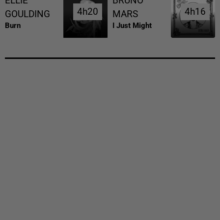
ELLIE
BRUNO
4h20
4h20
4h16
4h16
GOULDING
MARS
Burn
I Just Might