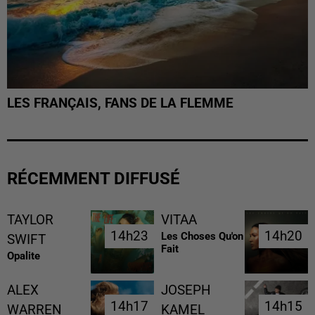
LES FRANÇAIS, FANS DE LA FLEMME
RÉCEMMENT DIFFUSÉ
TAYLOR
VITAA
14h23
14h23
14h20
14h20
Les Choses Qu'on
SWIFT
Fait
Opalite
ALEX
JOSEPH
14h17
14h17
14h15
14h15
WARREN
KAMEL