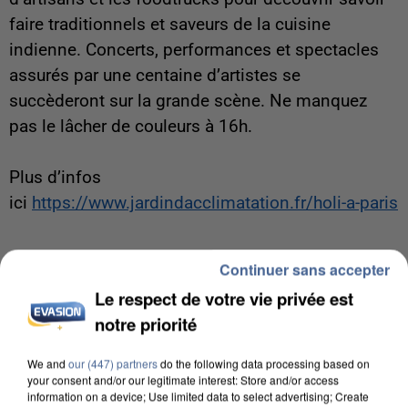
faire traditionnels et saveurs de la cuisine
indienne. Concerts, performances et spectacles
assurés par une centaine d’artistes se
succèderont sur la grande scène. Ne manquez
pas le lâcher de couleurs à 16h.
Plus d’infos
ici
https://www.jardindacclimatation.fr/holi-a-paris
Continuer sans accepter
Bertrand Loppin
Le respect de votre vie privée est
notre priorité
LES ARTICLES LES PLUS VUS
We and
our (447) partners
do the following data processing based on
your consent and/or our legitimate interest: Store and/or access
information on a device; Use limited data to select advertising; Create