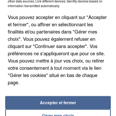
other data sources; Link different devices; Identify devices based on
information transmitted automatically.
Vous pouvez accepter en cliquant sur "Accepter
et fermer", ou affiner en sélectionnant les
finalités et/ou partenaires dans "Gérer mes
choix". Vous pouvez également refuser en
cliquant sur "Continuer sans accepter". Vos
préférences ne s'appliqueront que pour ce site.
Vous pouvez mettre à jour vos choix, ou retirer
votre consentement à tout moment via le lien
"Gérer les cookies" situé en bas de chaque
INCENDIES : L’ÎLE-DE-FRANCE LANCE UN ÉLAN
page.
DE SOLIDARITÉ AVEC LES...
Accepter et fermer
Gérer mes choix