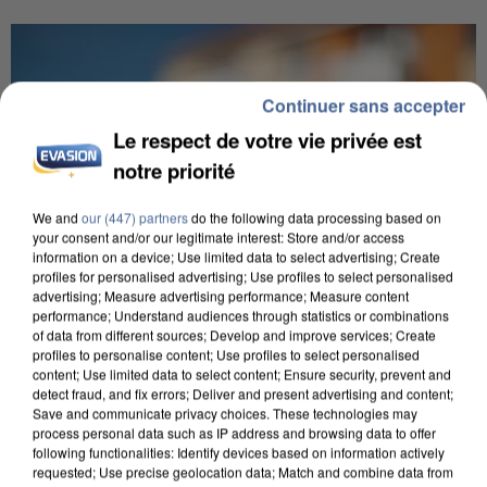
Continuer sans accepter
Le respect de votre vie privée est
notre priorité
We and
our (447) partners
do the following data processing based on
your consent and/or our legitimate interest: Store and/or access
information on a device; Use limited data to select advertising; Create
profiles for personalised advertising; Use profiles to select personalised
advertising; Measure advertising performance; Measure content
performance; Understand audiences through statistics or combinations
of data from different sources; Develop and improve services; Create
profiles to personalise content; Use profiles to select personalised
content; Use limited data to select content; Ensure security, prevent and
IL TUE SON FILS ET ENVOIE DES PHOTOS À SON
detect fraud, and fix errors; Deliver and present advertising and content;
Save and communicate privacy choices. These technologies may
EX-COMPAGNE À NICE
process personal data such as IP address and browsing data to offer
following functionalities: Identify devices based on information actively
requested; Use precise geolocation data; Match and combine data from