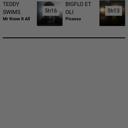
TEDDY
BIGFLO ET
5h16
5h16
5h13
5h13
SWIMS
OLI
Mr Know It All
Picasso