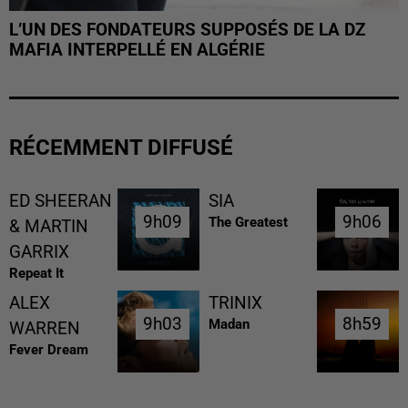
L’UN DES FONDATEURS SUPPOSÉS DE LA DZ
MAFIA INTERPELLÉ EN ALGÉRIE
RÉCEMMENT DIFFUSÉ
ED SHEERAN
SIA
9h09
9h09
9h06
9h06
The Greatest
& MARTIN
GARRIX
Repeat It
ALEX
TRINIX
9h03
9h03
8h59
8h59
Madan
WARREN
Fever Dream