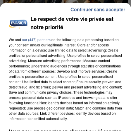
Continuer sans accepter
Le respect de votre vie privée est
notre priorité
We and
our (447) partners
do the following data processing based on
your consent and/or our legitimate interest: Store and/or access
INCENDIES : L’ÎLE-DE-FRANCE LANCE UN ÉLAN
information on a device; Use limited data to select advertising; Create
DE SOLIDARITÉ AVEC LES...
profiles for personalised advertising; Use profiles to select personalised
advertising; Measure advertising performance; Measure content
performance; Understand audiences through statistics or combinations
of data from different sources; Develop and improve services; Create
profiles to personalise content; Use profiles to select personalised
content; Use limited data to select content; Ensure security, prevent and
detect fraud, and fix errors; Deliver and present advertising and content;
Save and communicate privacy choices. These technologies may
process personal data such as IP address and browsing data to offer
following functionalities: Identify devices based on information actively
requested; Use precise geolocation data; Match and combine data from
other data sources; Link different devices; Identify devices based on
information transmitted automatically.