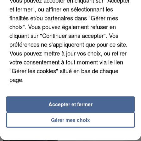
Vous pouvez accepter en cliquant sur "Accepter
et fermer", ou affiner en sélectionnant les
finalités et/ou partenaires dans "Gérer mes
choix". Vous pouvez également refuser en
APRÈS TOUTES CES CANICULES, LES REFUGES
cliquant sur "Continuer sans accepter". Vos
DE FAUNE SAUVAGE SONT...
préférences ne s'appliqueront que pour ce site.
Vous pouvez mettre à jour vos choix, ou retirer
votre consentement à tout moment via le lien
"Gérer les cookies" situé en bas de chaque
page.
Accepter et fermer
Gérer mes choix