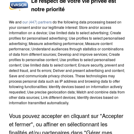
Le respect de votre vie privée est
notre priorité
INCENDIES : L’ÎLE-DE-FRANCE LANCE UN ÉLAN
DE SOLIDARITÉ AVEC LES...
We and
our (447) partners
do the following data processing based on
your consent and/or our legitimate interest: Store and/or access
information on a device; Use limited data to select advertising; Create
profiles for personalised advertising; Use profiles to select personalised
advertising; Measure advertising performance; Measure content
performance; Understand audiences through statistics or combinations
of data from different sources; Develop and improve services; Create
profiles to personalise content; Use profiles to select personalised
content; Use limited data to select content; Ensure security, prevent and
detect fraud, and fix errors; Deliver and present advertising and content;
Save and communicate privacy choices. These technologies may
process personal data such as IP address and browsing data to offer
following functionalities: Identify devices based on information actively
requested; Use precise geolocation data; Match and combine data from
other data sources; Link different devices; Identify devices based on
information transmitted automatically.
Vous pouvez accepter en cliquant sur "Accepter
et fermer", ou affiner en sélectionnant les
APRÈS TOUTES CES CANICULES, LES REFUGES
finalités et/ou partenaires dans "Gérer mes