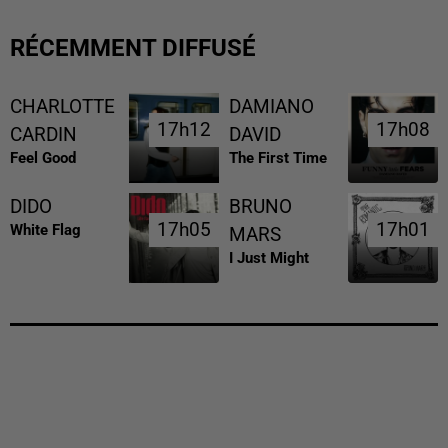
RÉCEMMENT DIFFUSÉ
CHARLOTTE
DAMIANO
17h12
17h12
17h08
17h08
CARDIN
DAVID
Feel Good
The First Time
DIDO
BRUNO
17h05
17h05
17h01
17h01
White Flag
MARS
I Just Might