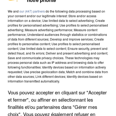
INTERPELLÉ EN ALGÉRIE
We and
our (447) partners
do the following data processing based on
your consent and/or our legitimate interest: Store and/or access
information on a device; Use limited data to select advertising; Create
profiles for personalised advertising; Use profiles to select personalised
advertising; Measure advertising performance; Measure content
performance; Understand audiences through statistics or combinations
of data from different sources; Develop and improve services; Create
profiles to personalise content; Use profiles to select personalised
content; Use limited data to select content; Ensure security, prevent and
detect fraud, and fix errors; Deliver and present advertising and content;
Save and communicate privacy choices. These technologies may
process personal data such as IP address and browsing data to offer
following functionalities: Identify devices based on information actively
requested; Use precise geolocation data; Match and combine data from
other data sources; Link different devices; Identify devices based on
information transmitted automatically.
Vous pouvez accepter en cliquant sur "Accepter
UNE TOURISTE DE L’OISE EMPORTÉE PAR UNE
et fermer", ou affiner en sélectionnant les
COULÉE DE BOUE EN HAUTE-SAVOIE
finalités et/ou partenaires dans "Gérer mes
choix". Vous pouvez également refuser en