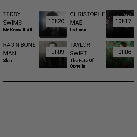
TEDDY
CHRISTOPHE
10h20
10h20
10h17
10h17
SWIMS
MAE
Mr Know It All
La Lune
RAG'N'BONE
TAYLOR
10h09
10h09
10h06
10h06
MAN
SWIFT
Skin
The Fate Of
Ophelia